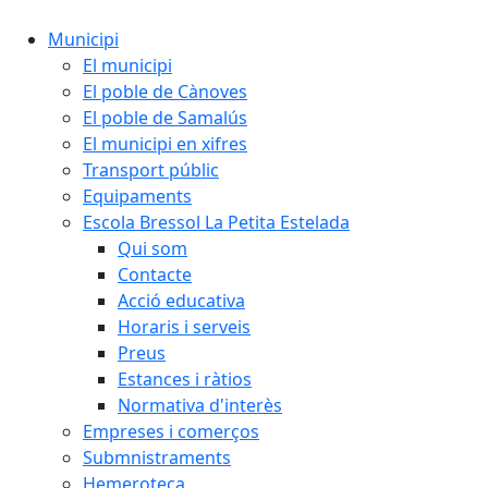
Municipi
El municipi
El poble de Cànoves
El poble de Samalús
El municipi en xifres
Transport públic
Equipaments
Escola Bressol La Petita Estelada
Qui som
Contacte
Acció educativa
Horaris i serveis
Preus
Estances i ràtios
Normativa d'interès
Empreses i comerços
Submnistraments
Hemeroteca