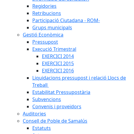
Regidories
Retribucions
Participació Ciutadana - ROM-
Grups municipals
Gestió Econòmica
Pressupost
Execució Trimestral
EXERCICI 2014
EXERCICI 2015
EXERCICI 2016
Liquidacions pressupost i relació Llocs de
Treball
Estabilitat Pressupostària
Subvencions
Convenis i proveïdors
Auditories
Consell de Poble de Samalús
Estatuts