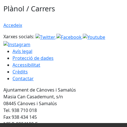
Plànol / Carrers
Accedeix
Xarxes socials:
Avís legal
Protecció de dades
Accessibilitat
Crèdits
Contactar
Ajuntament de Cànoves i Samalús
Masia Can Casademunt, s/n
08445 Cànoves i Samalús
Tel. 938 710 018
Fax 938 434 145
NIF P-0804100-F