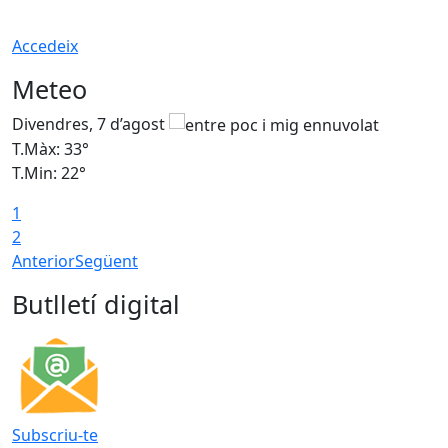
Accedeix
Meteo
Divendres, 7 d’agost
D
T.Màx: 33°
T
T.Min: 22°
T
1
2
Anterior
Següent
Butlletí digital
Subscriu-te