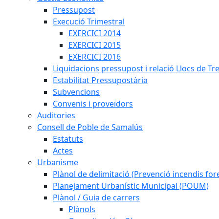
Pressupost
Execució Trimestral
EXERCICI 2014
EXERCICI 2015
EXERCICI 2016
Liquidacions pressupost i relació Llocs de Tr
Estabilitat Pressupostària
Subvencions
Convenis i proveïdors
Auditories
Consell de Poble de Samalús
Estatuts
Actes
Urbanisme
Plànol de delimitació (Prevenció incendis fore
Planejament Urbanístic Municipal (POUM)
Plànol / Guia de carrers
Plànols