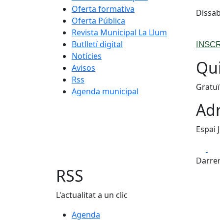
Oferta formativa
Dissab
Oferta Pública
Revista Municipal La Llum
Butlletí digital
INSC
Notícies
Qui
Avisos
Rss
Gratuï
Agenda municipal
Adr
Espai 
Fa
Darrer
RSS
L'actualitat a un clic
Agenda