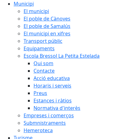
Municipi
El municipi
El poble de Cànoves
El poble de Samalús
El municipi en xifres
Transport públic
Equipaments
Escola Bressol La Petita Estelada
Qui som
Contacte
Acció educativa
Horaris i serveis
Preus
Estances i ràtios
Normativa d'interès
Empreses i comerços
Submnistraments
Hemeroteca
Turisme