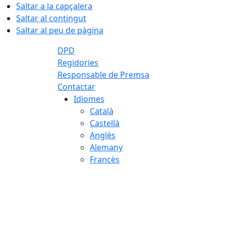
Saltar a la capçalera
Saltar al contingut
Saltar al peu de pàgina
DPD
Regidories
Responsable de Premsa
Contactar
Idiomes
Català
Castellà
Anglès
Alemany
Francès
08.08.2026 | 12:43