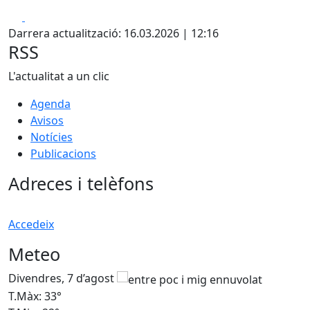
Facebook
X
Darrera actualització: 16.03.2026 | 12:16
RSS
L'actualitat a un clic
Agenda
Avisos
Notícies
Publicacions
Adreces i telèfons
Accedeix
Meteo
Divendres, 7 d’agost
D
T.Màx: 33°
T