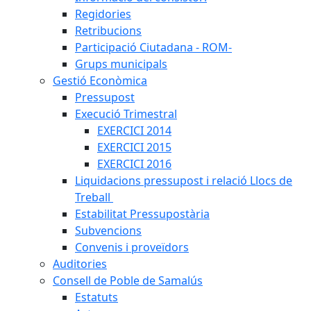
Regidories
Retribucions
Participació Ciutadana - ROM-
Grups municipals
Gestió Econòmica
Pressupost
Execució Trimestral
EXERCICI 2014
EXERCICI 2015
EXERCICI 2016
Liquidacions pressupost i relació Llocs de
Treball
Estabilitat Pressupostària
Subvencions
Convenis i proveïdors
Auditories
Consell de Poble de Samalús
Estatuts