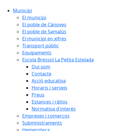
Municipi
El municipi
El poble de Cànoves
El poble de Samalús
El municipi en xifres
Transport públic
Equipaments
Escola Bressol La Petita Estelada
Qui som
Contacte
Acció educativa
Horaris i serveis
Preus
Estances i ràtios
Normativa d'interès
Empreses i comerços
Submnistraments
Hemeroteca