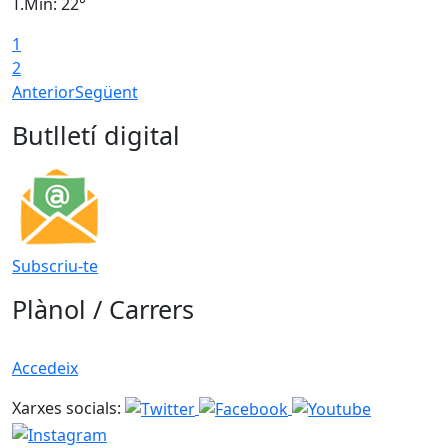
T.Min: 22°
T
1
2
Anterior
Següent
Butlletí digital
Subscriu-te
Plànol / Carrers
Accedeix
Xarxes socials: