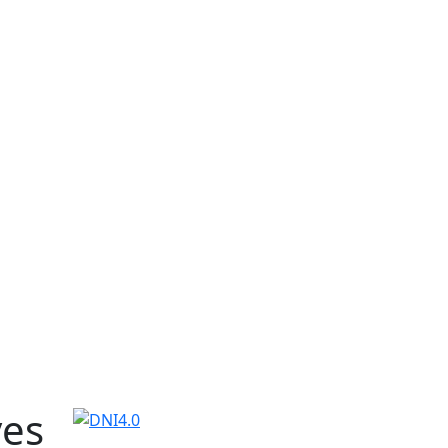
ves
DNI4.0