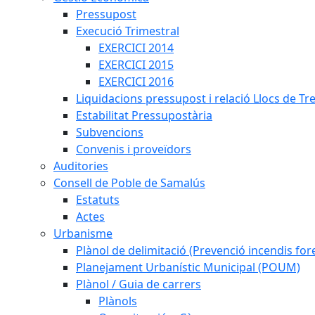
Pressupost
Execució Trimestral
EXERCICI 2014
EXERCICI 2015
EXERCICI 2016
Liquidacions pressupost i relació Llocs de Tr
Estabilitat Pressupostària
Subvencions
Convenis i proveïdors
Auditories
Consell de Poble de Samalús
Estatuts
Actes
Urbanisme
Plànol de delimitació (Prevenció incendis fore
Planejament Urbanístic Municipal (POUM)
Plànol / Guia de carrers
Plànols