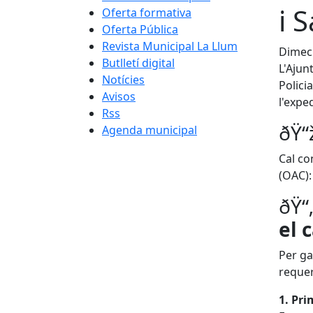
i 
Oferta formativa
Oferta Pública
Revista Municipal La Llum
Dimecr
Butlletí digital
L'Ajun
Notícies
Polici
Avisos
l'expe
Rss
ðŸ“
Agenda municipal
Cal co
(OAC):
ðŸ“
el 
Per ga
requer
1. Pri