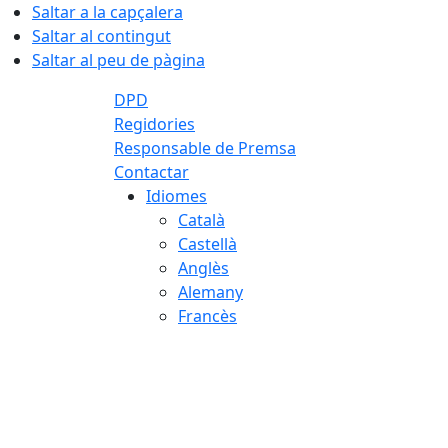
Saltar a la capçalera
Saltar al contingut
Saltar al peu de pàgina
DPD
Regidories
Responsable de Premsa
Contactar
Idiomes
Català
Castellà
Anglès
Alemany
Francès
07.08.2026 | 07:08