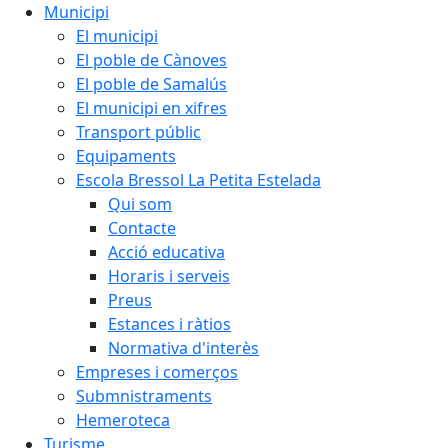
Municipi
El municipi
El poble de Cànoves
El poble de Samalús
El municipi en xifres
Transport públic
Equipaments
Escola Bressol La Petita Estelada
Qui som
Contacte
Acció educativa
Horaris i serveis
Preus
Estances i ràtios
Normativa d'interès
Empreses i comerços
Submnistraments
Hemeroteca
Turisme