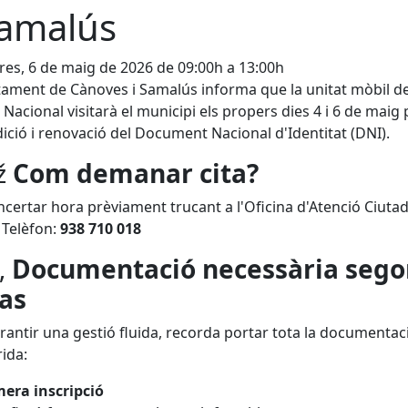
Samalús
es, 6 de maig de 2026 de 09:00h a 13:00h
tament de Cànoves i Samalús informa que la unitat mòbil de
a Nacional visitarà el municipi els propers dies 4 i 6 de maig 
dició i renovació del Document Nacional d'Identitat (DNI).
ž
Com demanar cita?
ncertar hora prèviament trucant a l'Oficina d'Atenció Ciuta
 Telèfon:
938 710 018
„
Documentació necessària sego
cas
rantir una gestió fluida, recorda portar tota la documentac
ida:
mera inscripció