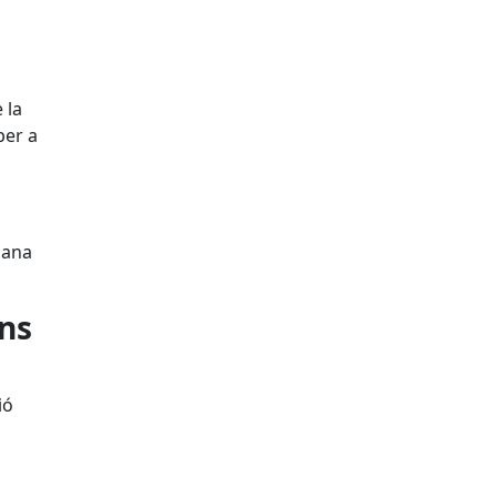
 la
per a
dana
ns
ió