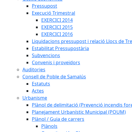
Pressupost
Execució Trimestral
EXERCICI 2014
EXERCICI 2015
EXERCICI 2016
Liquidacions pressupost i relació Llocs de Tr
Estabilitat Pressupostària
Subvencions
Convenis i proveïdors
Auditories
Consell de Poble de Samalús
Estatuts
Actes
Urbanisme
Plànol de delimitació (Prevenció incendis fore
Planejament Urbanístic Municipal (POUM)
Plànol / Guia de carrers
Plànols