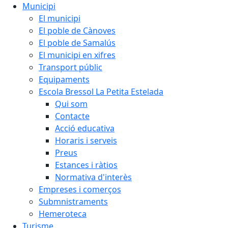
Municipi
El municipi
El poble de Cànoves
El poble de Samalús
El municipi en xifres
Transport públic
Equipaments
Escola Bressol La Petita Estelada
Qui som
Contacte
Acció educativa
Horaris i serveis
Preus
Estances i ràtios
Normativa d'interès
Empreses i comerços
Submnistraments
Hemeroteca
Turisme