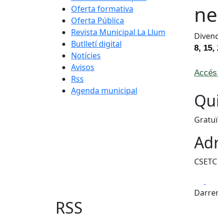
ne
Oferta formativa
Oferta Pública
Revista Municipal La Llum
Divend
Butlletí digital
8, 15,
Notícies
Avisos
Accés 
Rss
Agenda municipal
Qui
Gratuï
Adr
CSETC 
Fa
Darrer
RSS