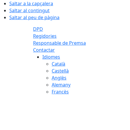
Saltar a la capçalera
Saltar al contingut
Saltar al peu de pàgina
DPD
Regidories
Responsable de Premsa
Contactar
Idiomes
Català
Castellà
Anglès
Alemany
Francès
09.08.2026 | 13:06