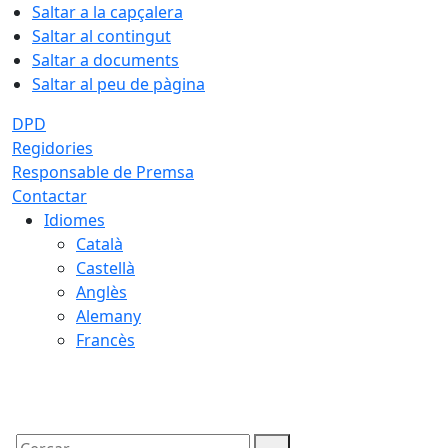
Saltar a la capçalera
Saltar al contingut
Saltar a documents
Saltar al peu de pàgina
DPD
Regidories
Responsable de Premsa
Contactar
Idiomes
Català
Castellà
Anglès
Alemany
Francès
07.08.2026 | 09:44