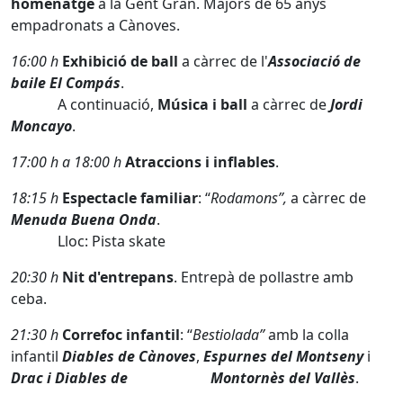
homenatge
a la Gent Gran. Majors de 65 anys
empadronats a Cànoves.
16:00 h
Exhibició de ball
a càrrec de l'
Associació de
baile
El Compás
.
A continuació,
Música i ball
a càrrec de
Jordi
Moncayo
.
17:00 h a 18:00 h
Atraccions i inflables
.
18:15 h
Espectacle familiar
: “
Rodamons”,
a càrrec de
Menuda Buena Onda
.
Lloc: Pista skate
20:30 h
Nit d'entrepans
. Entrepà de pollastre amb
ceba.
21:30 h
Correfoc infantil
: “
Bestiolada”
amb la colla
infantil
Diables de Cànoves
,
Espurnes del Montseny
i
Drac i Diables de
Montornès del Vallès
.