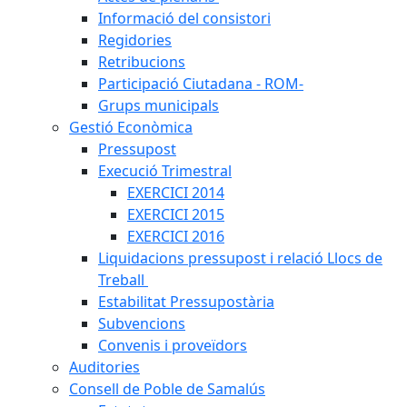
Informació del consistori
Regidories
Retribucions
Participació Ciutadana - ROM-
Grups municipals
Gestió Econòmica
Pressupost
Execució Trimestral
EXERCICI 2014
EXERCICI 2015
EXERCICI 2016
Liquidacions pressupost i relació Llocs de
Treball
Estabilitat Pressupostària
Subvencions
Convenis i proveïdors
Auditories
Consell de Poble de Samalús