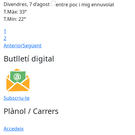
Divendres, 7 d’agost
D
T.Màx: 33°
T
T.Min: 22°
T
1
2
Anterior
Següent
Butlletí digital
Subscriu-te
Plànol / Carrers
Accedeix