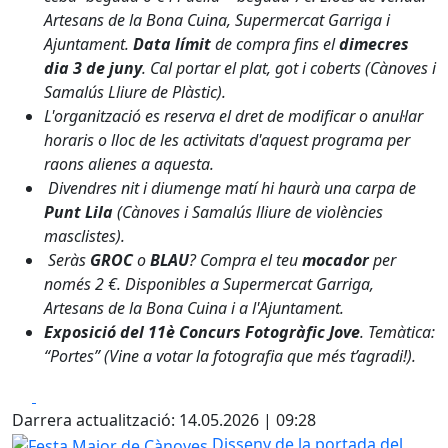
Artesans de la Bona Cuina, Supermercat Garriga i
Ajuntament.
Data límit
de compra fins el
dimecres
dia 3 de juny
. Cal portar el plat, got i coberts (Cànoves i
Samalús Lliure de Plàstic).
L'organització es reserva el dret de modificar o anul·lar
horaris o lloc de les activitats d'aquest programa per
raons alienes a aquesta.
Divendres nit i diumenge matí hi haurà una carpa de
Punt Lila
(Cànoves i Samalús lliure de violències
masclistes).
Seràs
GROC
o
BLAU
? Compra el teu
mocador
per
només 2 €. Disponibles a Supermercat Garriga,
Artesans de la Bona Cuina i a l'Ajuntament.
Exposició del 11è Concurs Fotogràfic Jove
. Temàtica:
“Portes” (Vine a votar la fotografia que més t’agradi!).
Facebook
X
Darrera actualització: 14.05.2026 | 09:28
Festa Major de Cànoves
Disseny de la portada del