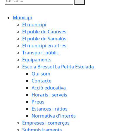
Cercar:
Municipi
El municipi
El poble de Cànoves
El poble de Samalús
El municipi en xifres
Transport públic
Equipaments
Escola Bressol La Petita Estelada
Qui som
Contacte
Acció educativa
Horaris i serveis
Preus
Estances i ràtios
Normativa d'interès
Empreses i comerços
Submnistraments