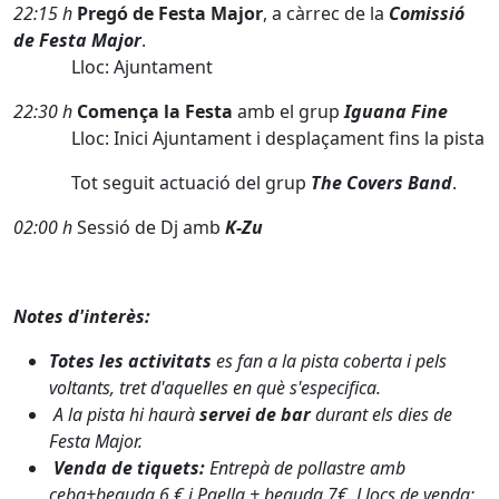
22:15 h
Pregó de Festa Major
, a càrrec de la
Comissió
de
Festa Major
.
Lloc: Ajuntament
22:30 h
Comença la Festa
amb el grup
Iguana Fine
Lloc: Inici Ajuntament i desplaçament fins la pista
Tot seguit actuació del grup
The Covers Band
.
02:00 h
Sessió de Dj amb
K-Zu
Notes d'interès:
Totes les activitats
es fan a la pista coberta i pels
voltants, tret d'aquelles en què s'especifica.
A la pista hi haurà
servei de bar
durant els dies de
Festa Major.
Venda de tiquets:
Entrepà de pollastre amb
ceba+beguda 6 € i Paella + beguda 7€. Llocs de venda: