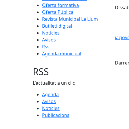
Oferta formativa
Dissab
Oferta Pública
Revista Municipal La Llum
Butlletí digital
Notícies
jacjo
Avisos
Rss
Agenda municipal
Fa
Darrer
RSS
L'actualitat a un clic
Agenda
Avisos
Notícies
Publicacions