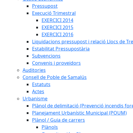
Pressupost
Execució Trimestral
EXERCICI 2014
EXERCICI 2015
EXERCICI 2016
Liquidacions pressupost i relació Llocs de Tr
Estabilitat Pressupostària
Subvencions
Convenis i proveïdors
Auditories
Consell de Poble de Samalús
Estatuts
Actes
Urbanisme
Plànol de delimitació (Prevenció incendis fore
Planejament Urbanístic Municipal (POUM)
Plànol / Guia de carrers
Plànols