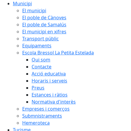
Municipi
El municipi
El poble de Cànoves
El poble de Samalús
El municipi en xifres
Transport públic
Equipaments
Escola Bressol La Petita Estelada
Qui som
Contacte
Acció educativa
Horaris i serveis
Preus
Estances i ràtios
Normativa d'interès
Empreses i comerços
Submnistraments
Hemeroteca
Turisme