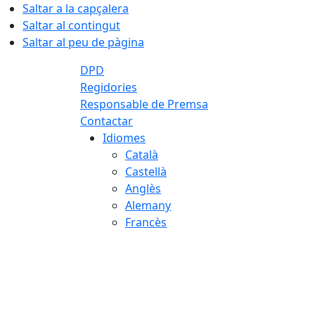
Saltar a la capçalera
Saltar al contingut
Saltar al peu de pàgina
DPD
Regidories
Responsable de Premsa
Contactar
Idiomes
Català
Castellà
Anglès
Alemany
Francès
09.08.2026 | 12:44