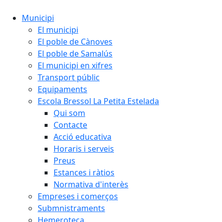
Municipi
El municipi
El poble de Cànoves
El poble de Samalús
El municipi en xifres
Transport públic
Equipaments
Escola Bressol La Petita Estelada
Qui som
Contacte
Acció educativa
Horaris i serveis
Preus
Estances i ràtios
Normativa d'interès
Empreses i comerços
Submnistraments
Hemeroteca