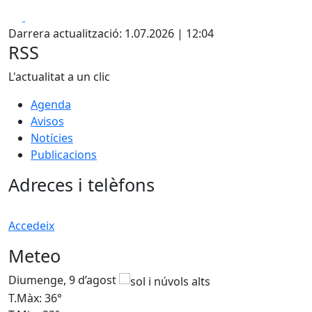
Facebook
X
Darrera actualització: 1.07.2026 | 12:04
RSS
L'actualitat a un clic
Agenda
Avisos
Notícies
Publicacions
Adreces i telèfons
Accedeix
Meteo
Diumenge, 9 d’agost
D
T.Màx: 36°
T