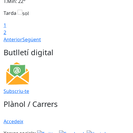
T.Min: 22°
T
Tarda
T
1
2
Anterior
Següent
Butlletí digital
Subscriu-te
Plànol / Carrers
Accedeix