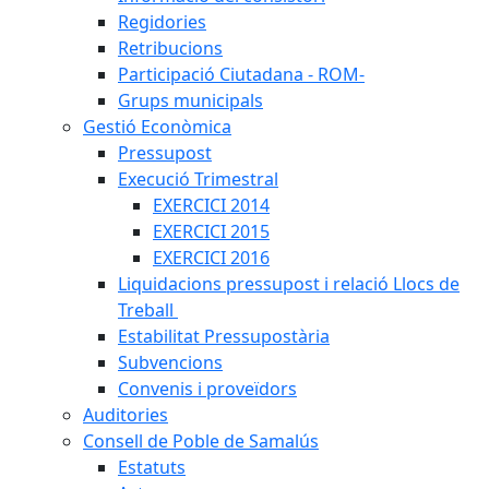
Regidories
Retribucions
Participació Ciutadana - ROM-
Grups municipals
Gestió Econòmica
Pressupost
Execució Trimestral
EXERCICI 2014
EXERCICI 2015
EXERCICI 2016
Liquidacions pressupost i relació Llocs de
Treball
Estabilitat Pressupostària
Subvencions
Convenis i proveïdors
Auditories
Consell de Poble de Samalús
Estatuts