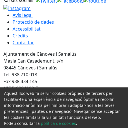
Xarxes socials:
Avís legal
Protecció de dades
Accessibilitat
Crèdits
Contactar
Ajuntament de Cànoves i Samalús
Masia Can Casademunt, s/n
08445 Cànoves i Samalús
Tel. 938 710 018
Fax 938 434 145
NIF P-0804100-F
Aquest lloc web fa servir cookies pròpies i de tercers per
facilitar-te una experiència de navegació òptima i recollir
Amb la col·laboració de:
informació anònima per millorar i adaptar-nos a les teves
preferències i pautes de navegació. Navegar sense acceptar
les cookies limitarà la visibilitat i funcions del web.
Podeu consultar la
política de cookies
.