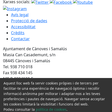
Xarxes socials:
Avís legal
Protecció de dades
Accessibilitat
Crèdits
Contactar
Ajuntament de Cànoves i Samalús
Masia Can Casademunt, s/n
08445 Cànoves i Samalús
Tel. 938 710 018
Fax 938 434 145
NIF P-0804100-F
Aquest lloc web fa servir cookies pròpies i de tercers per
Amb la col·laboració de:
facilitar-te una experiència de navegació òptima i recollir
informació anònima per millorar i adaptar-nos a les teves
preferències i pautes de navegació. Navegar sense acceptar
les cookies limitarà la visibilitat i funcions del web.
Podeu consultar la
política de cookies
.