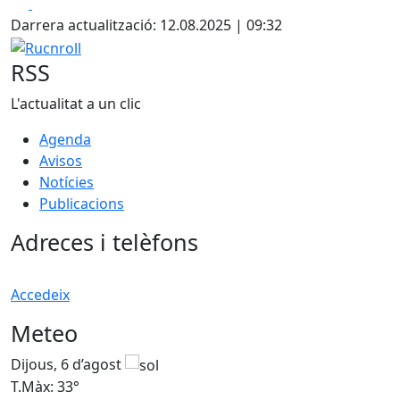
Facebook
X
Darrera actualització: 12.08.2025 | 09:32
Rucnroll
RSS
L'actualitat a un clic
Agenda
Avisos
Notícies
Publicacions
Adreces i telèfons
Accedeix
Meteo
Dijous, 6 d’agost
D
T.Màx: 33°
T