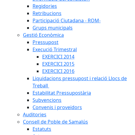
Regidories
Retribucions
Participació Ciutadana - ROM-
Grups municipals
Gestió Econòmica
Pressupost
Execució Trimestral
EXERCICI 2014
EXERCICI 2015
EXERCICI 2016
Liquidacions pressupost i relació Llocs de
Treball
Estabilitat Pressupostària
Subvencions
Convenis i proveïdors
Auditories
Consell de Poble de Samalús
Estatuts