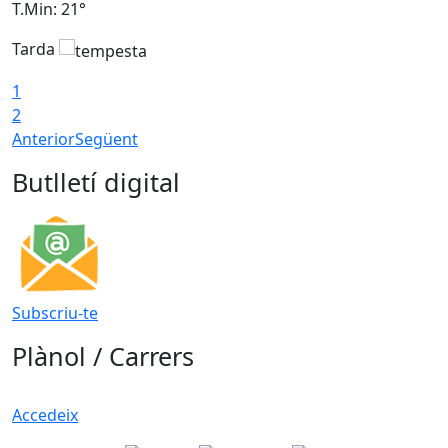
T.Min: 21°
T
Tarda
T
1
2
Anterior
Següent
Butlletí digital
Subscriu-te
Plànol / Carrers
Accedeix