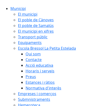
Municipi
El municipi
El poble de Cànoves
El poble de Samalús
El municipi en xifres
Transport públic
Equipaments
Escola Bressol La Petita Estelada
Qui som
Contacte
Acció educativa
Horaris i serveis
Preus
Estances i ràtios
Normativa d'interès
Empreses i comerços
Submnistraments
Hemeroteca