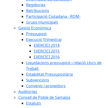
Regidories
Retribucions
Participació Ciutadana - ROM-
Grups municipals
Gestió Econòmica
Pressupost
Execució Trimestral
EXERCICI 2014
EXERCICI 2015
EXERCICI 2016
Liquidacions pressupost i relació Llocs de
Treball
Estabilitat Pressupostària
Subvencions
Convenis i proveïdors
Auditories
Consell de Poble de Samalús
Estatuts