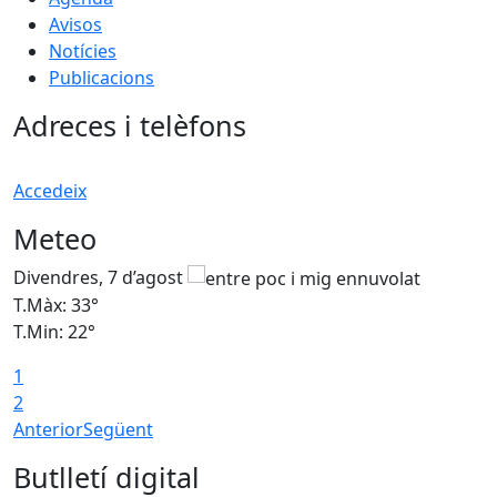
Avisos
Notícies
Publicacions
Adreces i telèfons
Accedeix
Meteo
Divendres, 7 d’agost
D
T.Màx: 33°
T
T.Min: 22°
T
1
2
Anterior
Següent
Butlletí digital