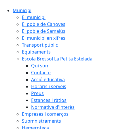
Municipi
El municipi
El poble de Cànoves
El poble de Samalús
El municipi en xifres
Transport públic
Equipaments
Escola Bressol La Petita Estelada
Qui som
Contacte
Acció educativa
Horaris i serveis
Preus
Estances i ràtios
Normativa d'interès
Empreses i comerços
Submnistraments
Hemeroteca