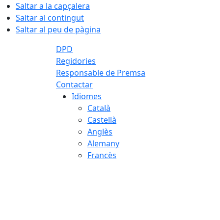
Saltar a la capçalera
Saltar al contingut
Saltar al peu de pàgina
DPD
Regidories
Responsable de Premsa
Contactar
Idiomes
Català
Castellà
Anglès
Alemany
Francès
08.08.2026 | 11:31