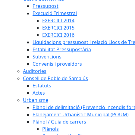
Pressupost
Execució Trimestral
EXERCICI 2014
EXERCICI 2015
EXERCICI 2016
Liquidacions pressupost i relació Llocs de Tr
Estabilitat Pressupostària
Subvencions
Convenis i proveïdors
Auditories
Consell de Poble de Samalús
Estatuts
Actes
Urbanisme
Plànol de delimitació (Prevenció incendis fore
Planejament Urbanístic Municipal (POUM)
Plànol / Guia de carrers
Plànols