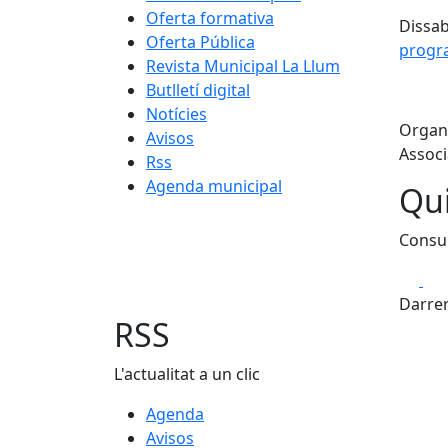
Oferta formativa
Dissab
Oferta Pública
progr
Revista Municipal La Llum
Butlletí digital
Notícies
Organi
Avisos
Associ
Rss
Agenda municipal
Qui
Consu
Fa
Darrer
RSS
L'actualitat a un clic
Agenda
Avisos