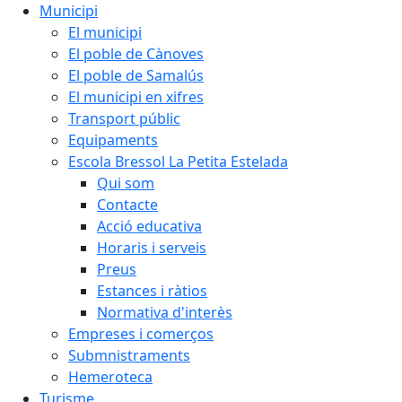
Municipi
El municipi
El poble de Cànoves
El poble de Samalús
El municipi en xifres
Transport públic
Equipaments
Escola Bressol La Petita Estelada
Qui som
Contacte
Acció educativa
Horaris i serveis
Preus
Estances i ràtios
Normativa d'interès
Empreses i comerços
Submnistraments
Hemeroteca
Turisme