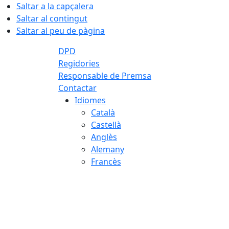
Saltar a la capçalera
Saltar al contingut
Saltar al peu de pàgina
DPD
Regidories
Responsable de Premsa
Contactar
Idiomes
Català
Castellà
Anglès
Alemany
Francès
09.08.2026 | 10:50