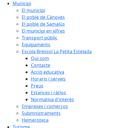
Municipi
El municipi
El poble de Cànoves
El poble de Samalús
El municipi en xifres
Transport públic
Equipaments
Escola Bressol La Petita Estelada
Qui som
Contacte
Acció educativa
Horaris i serveis
Preus
Estances i ràtios
Normativa d'interès
Empreses i comerços
Submnistraments
Hemeroteca
Turisme