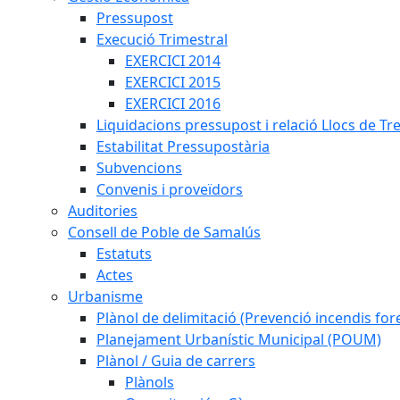
Pressupost
Execució Trimestral
EXERCICI 2014
EXERCICI 2015
EXERCICI 2016
Liquidacions pressupost i relació Llocs de Tr
Estabilitat Pressupostària
Subvencions
Convenis i proveïdors
Auditories
Consell de Poble de Samalús
Estatuts
Actes
Urbanisme
Plànol de delimitació (Prevenció incendis fore
Planejament Urbanístic Municipal (POUM)
Plànol / Guia de carrers
Plànols