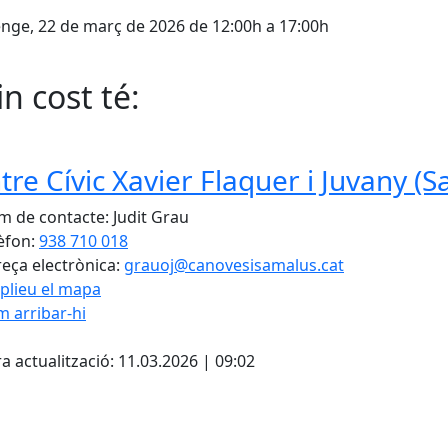
ge, 22 de març de 2026 de 12:00h a 17:00h
n cost té:
tre Cívic Xavier Flaquer i Juvany (
 de contacte: Judit Grau
èfon:
938 710 018
eça electrònica:
grauoj@canovesisamalus.cat
plieu el mapa
 arribar-hi
cebook
X
a actualització: 11.03.2026 | 09:02