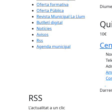
Oferta formativa
Diumen
Oferta Pública
Revista Municipal La Llum
Qui
Butlletí digital
Notícies
10€
Avisos
Rss
Cen
Agenda municipal
Nom
Tel
Adr
Am
Com
Fa
+
Darrer
−
RSS
L'actualitat a un clic