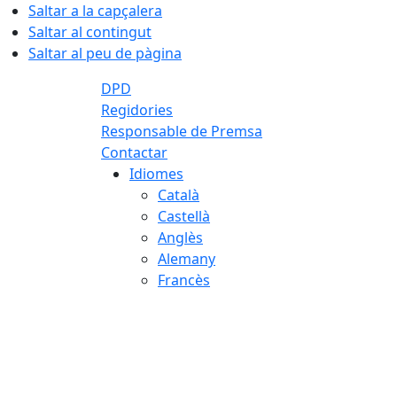
Saltar a la capçalera
Saltar al contingut
Saltar al peu de pàgina
DPD
Regidories
Responsable de Premsa
Contactar
Idiomes
Català
Castellà
Anglès
Alemany
Francès
06.08.2026 | 11:14