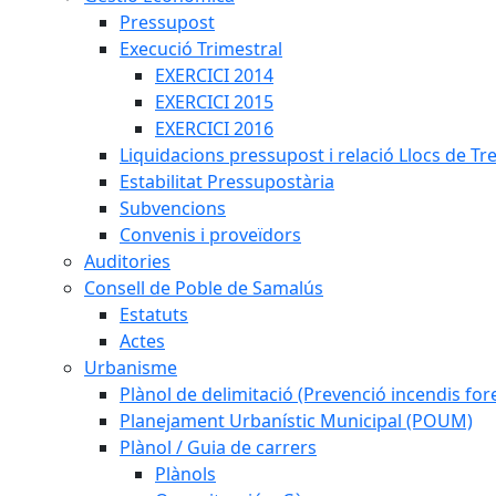
Pressupost
Execució Trimestral
EXERCICI 2014
EXERCICI 2015
EXERCICI 2016
Liquidacions pressupost i relació Llocs de Tr
Estabilitat Pressupostària
Subvencions
Convenis i proveïdors
Auditories
Consell de Poble de Samalús
Estatuts
Actes
Urbanisme
Plànol de delimitació (Prevenció incendis fore
Planejament Urbanístic Municipal (POUM)
Plànol / Guia de carrers
Plànols