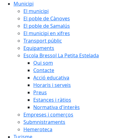
Municipi
El municipi
El poble de Cànoves
El poble de Samalús
El municipi en xifres
Transport públic
Equipaments
Escola Bressol La Petita Estelada
Qui som
Contacte
Acció educativa
Horaris i serveis
Preus
Estances i ràtios
Normativa d'interès
Empreses i comerços
Submnistraments
Hemeroteca
Turisme