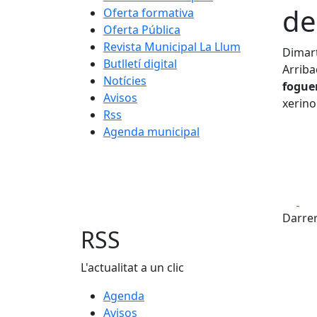
de
Oferta formativa
Oferta Pública
Revista Municipal La Llum
Dimart
Butlletí digital
Arriba
Notícies
fogue
Avisos
xerinol
Rss
Agenda municipal
Fa
Darrer
RSS
L'actualitat a un clic
Agenda
Avisos