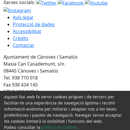
Xarxes socials:
Avís legal
Protecció de dades
Accessibilitat
Crèdits
Contactar
Ajuntament de Cànoves i Samalús
Masia Can Casademunt, s/n
08445 Cànoves i Samalús
Tel. 938 710 018
Fax 938 434 145
NIF P-0804100-F
Aquest lloc web fa servir cookies pròpies i de tercers per
Amb la col·laboració de:
facilitar-te una experiència de navegació òptima i recollir
informació anònima per millorar i adaptar-nos a les teves
preferències i pautes de navegació. Navegar sense acceptar
les cookies limitarà la visibilitat i funcions del web.
Podeu consultar la
política de cookies
.