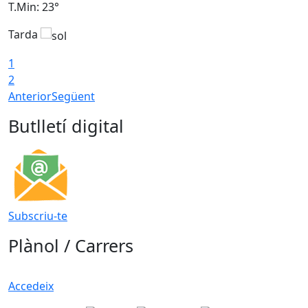
T.Min: 23°
T
Tarda
T
1
2
Anterior
Següent
Butlletí digital
Subscriu-te
Plànol / Carrers
Accedeix