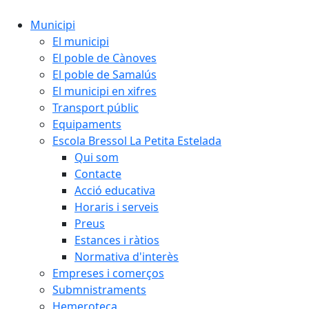
Municipi
El municipi
El poble de Cànoves
El poble de Samalús
El municipi en xifres
Transport públic
Equipaments
Escola Bressol La Petita Estelada
Qui som
Contacte
Acció educativa
Horaris i serveis
Preus
Estances i ràtios
Normativa d'interès
Empreses i comerços
Submnistraments
Hemeroteca