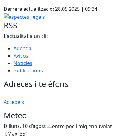
Facebook
X
Darrera actualització: 28.05.2025 | 09:34
aspectes_legals
RSS
L'actualitat a un clic
Agenda
Avisos
Notícies
Publicacions
Adreces i telèfons
Accedeix
Meteo
Dilluns, 10 d’agost
D
T.Màx: 35°
T