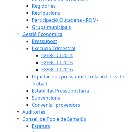
Regidories
Retribucions
Participació Ciutadana - ROM-
Grups municipals
Gestió Econòmica
Pressupost
Execució Trimestral
EXERCICI 2014
EXERCICI 2015
EXERCICI 2016
Liquidacions pressupost i relació Llocs de
Treball
Estabilitat Pressupostària
Subvencions
Convenis i proveïdors
Auditories
Consell de Poble de Samalús
Estatuts