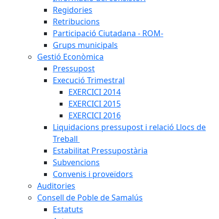
Regidories
Retribucions
Participació Ciutadana - ROM-
Grups municipals
Gestió Econòmica
Pressupost
Execució Trimestral
EXERCICI 2014
EXERCICI 2015
EXERCICI 2016
Liquidacions pressupost i relació Llocs de
Treball
Estabilitat Pressupostària
Subvencions
Convenis i proveïdors
Auditories
Consell de Poble de Samalús
Estatuts