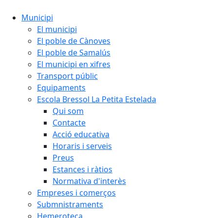
Municipi
El municipi
El poble de Cànoves
El poble de Samalús
El municipi en xifres
Transport públic
Equipaments
Escola Bressol La Petita Estelada
Qui som
Contacte
Acció educativa
Horaris i serveis
Preus
Estances i ràtios
Normativa d'interès
Empreses i comerços
Submnistraments
Hemeroteca