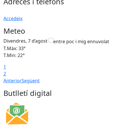
Adreces i telèfons
Accedeix
Meteo
Divendres, 7 d’agost
D
T.Màx: 33°
T
T.Min: 22°
T
1
2
Anterior
Següent
Butlletí digital