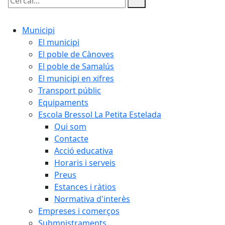
Cercar:
Municipi
El municipi
El poble de Cànoves
El poble de Samalús
El municipi en xifres
Transport públic
Equipaments
Escola Bressol La Petita Estelada
Qui som
Contacte
Acció educativa
Horaris i serveis
Preus
Estances i ràtios
Normativa d'interès
Empreses i comerços
Submnistraments