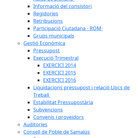
Informació del consistori
Regidories
Retribucions
Participació Ciutadana - ROM-
Grups municipals
Gestió Econòmica
Pressupost
Execució Trimestral
EXERCICI 2014
EXERCICI 2015
EXERCICI 2016
Liquidacions pressupost i relació Llocs de
Treball
Estabilitat Pressupostària
Subvencions
Convenis i proveïdors
Auditories
Consell de Poble de Samalús