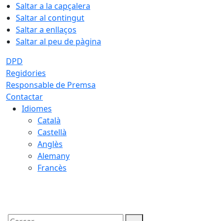
Saltar a la capçalera
Saltar al contingut
Saltar a enllaços
Saltar al peu de pàgina
DPD
Regidories
Responsable de Premsa
Contactar
Idiomes
Català
Castellà
Anglès
Alemany
Francès
07.08.2026 | 22:23