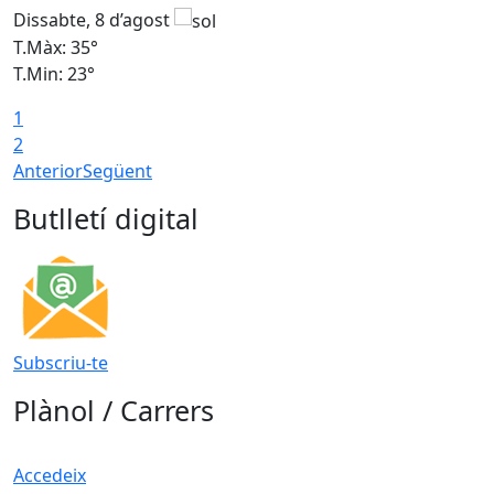
Dissabte, 8 d’agost
D
T.Màx: 35°
T
T.Min: 23°
T
1
2
Anterior
Següent
Butlletí digital
Subscriu-te
Plànol / Carrers
Accedeix