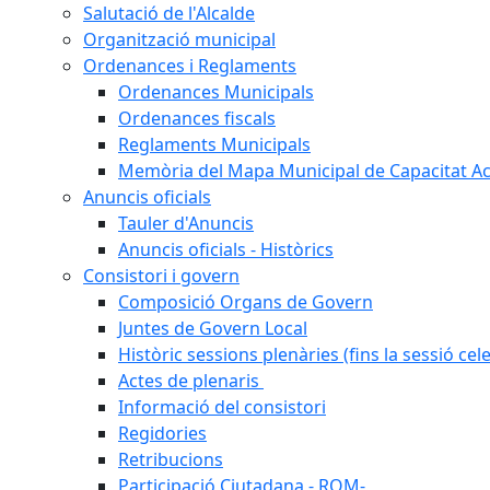
Salutació de l'Alcalde
Organització municipal
Ordenances i Reglaments
Ordenances Municipals
Ordenances fiscals
Reglaments Municipals
Memòria del Mapa Municipal de Capacitat Ac
Anuncis oficials
Tauler d'Anuncis
Anuncis oficials - Històrics
Consistori i govern
Composició Organs de Govern
Juntes de Govern Local
Històric sessions plenàries (fins la sessió cel
Actes de plenaris
Informació del consistori
Regidories
Retribucions
Participació Ciutadana - ROM-