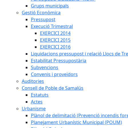
Grups municipals
Gestió Econòmica
Pressupost
Execució Trimestral
EXERCICI 2014
EXERCICI 2015
EXERCICI 2016
Liquidacions pressupost i relació Llocs de Tr
Estabilitat Pressupostària
Subvencions
Convenis i proveïdors
Auditories
Consell de Poble de Samalús
Estatuts
Actes
Urbanisme
Plànol de delimitació (Prevenció incendis fore
Planejament Urbanístic Municipal (POUM)