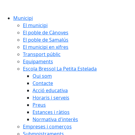
Municipi
El municipi
El poble de Cànoves
El poble de Samalús
El municipi en xifres
Transport públic
Equipaments
Escola Bressol La Petita Estelada
Qui som
Contacte
Acció educativa
Horaris i serveis
Preus
Estances i ràtios
Normativa d'interès
Empreses i comerços
Submnistraments