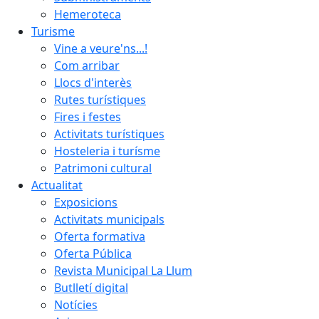
Hemeroteca
Turisme
Vine a veure'ns...!
Com arribar
Llocs d'interès
Rutes turístiques
Fires i festes
Activitats turístiques
Hosteleria i turísme
Patrimoni cultural
Actualitat
Exposicions
Activitats municipals
Oferta formativa
Oferta Pública
Revista Municipal La Llum
Butlletí digital
Notícies