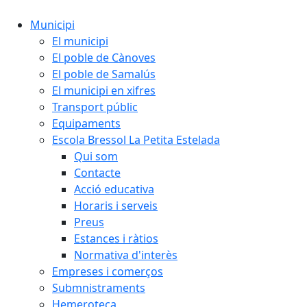
Municipi
El municipi
El poble de Cànoves
El poble de Samalús
El municipi en xifres
Transport públic
Equipaments
Escola Bressol La Petita Estelada
Qui som
Contacte
Acció educativa
Horaris i serveis
Preus
Estances i ràtios
Normativa d'interès
Empreses i comerços
Submnistraments
Hemeroteca