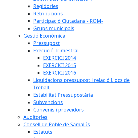
Regidories
Retribucions
Participació Ciutadana - ROM-
Grups municipals
Gestió Econòmica
Pressupost
Execució Trimestral
EXERCICI 2014
EXERCICI 2015
EXERCICI 2016
Liquidacions pressupost i relació Llocs de
Treball
Estabilitat Pressupostària
Subvencions
Convenis i proveïdors
Auditories
Consell de Poble de Samalús
Estatuts