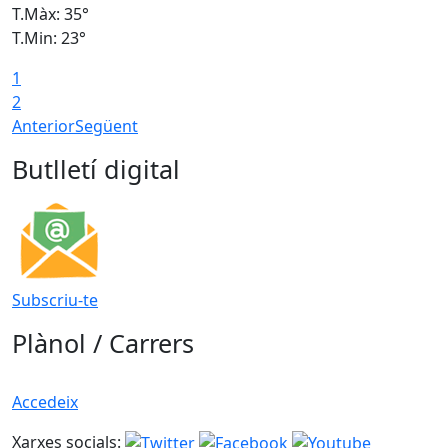
T.Màx: 35°
T
T.Min: 23°
T
1
2
Anterior
Següent
Butlletí digital
Subscriu-te
Plànol / Carrers
Accedeix
Xarxes socials: