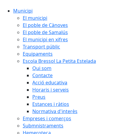
Municipi
El municipi
El poble de Cànoves
El poble de Samalús
El municipi en xifres
Transport públic
Equipaments
Escola Bressol La Petita Estelada
Qui som
Contacte
Acció educativa
Horaris i serveis
Preus
Estances i ràtios
Normativa d'interès
Empreses i comerços
Submnistraments
Hemeroteca