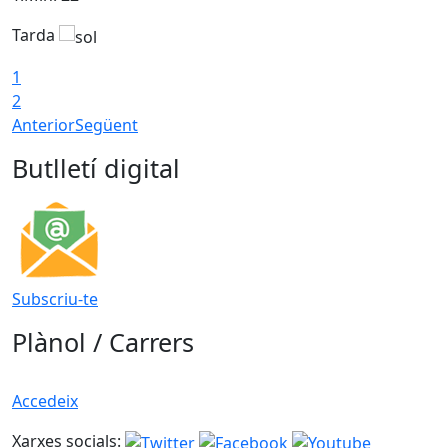
Tarda
T
1
2
Anterior
Següent
Butlletí digital
Subscriu-te
Plànol / Carrers
Accedeix
Xarxes socials: