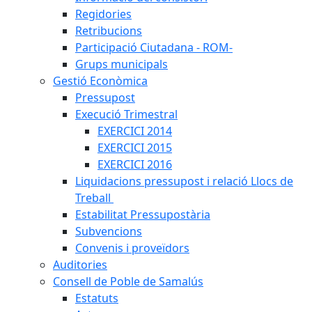
Regidories
Retribucions
Participació Ciutadana - ROM-
Grups municipals
Gestió Econòmica
Pressupost
Execució Trimestral
EXERCICI 2014
EXERCICI 2015
EXERCICI 2016
Liquidacions pressupost i relació Llocs de
Treball
Estabilitat Pressupostària
Subvencions
Convenis i proveïdors
Auditories
Consell de Poble de Samalús
Estatuts