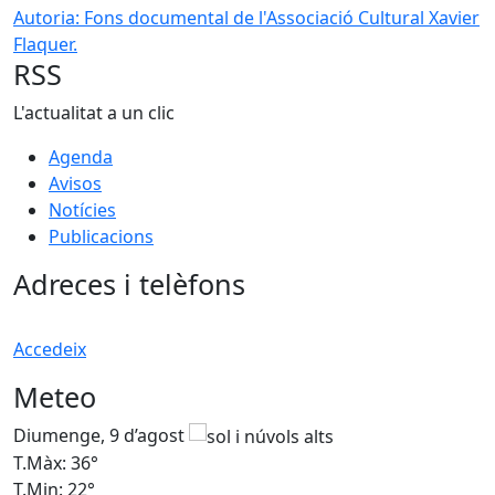
Autoria: Fons documental de l'Associació Cultural Xavier
Flaquer.
RSS
L'actualitat a un clic
Agenda
Avisos
Notícies
Publicacions
Adreces i telèfons
Accedeix
Meteo
Diumenge, 9 d’agost
D
T.Màx: 36°
T
T.Min: 22°
T