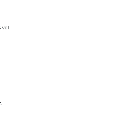
s vol
.