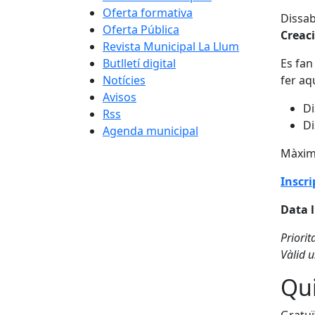
Oferta formativa
Dissab
Oferta Pública
Creaci
Revista Municipal La Llum
Butlletí digital
Es fan
Notícies
fer aqu
Avisos
Di
Rss
Di
Agenda municipal
Màxim 
Inscri
Data l
Priori
Vàlid u
Qui