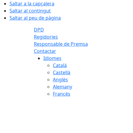
Saltar a la capçalera
Saltar al contingut
Saltar al peu de pàgina
DPD
Regidories
Responsable de Premsa
Contactar
Idiomes
Català
Castellà
Anglès
Alemany
Francès
07.08.2026 | 12:31