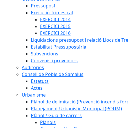
Pressupost
Execució Trimestral
EXERCICI 2014
EXERCICI 2015
EXERCICI 2016
Liquidacions pressupost i relació Llocs de Tr
Estabilitat Pressupostària
Subvencions
Convenis i proveïdors
Auditories
Consell de Poble de Samalús
Estatuts
Actes
Urbanisme
Plànol de delimitació (Prevenció incendis fore
Planejament Urbanístic Municipal (POUM)
Plànol / Guia de carrers
Plànols