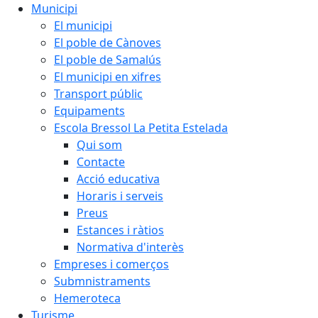
Municipi
El municipi
El poble de Cànoves
El poble de Samalús
El municipi en xifres
Transport públic
Equipaments
Escola Bressol La Petita Estelada
Qui som
Contacte
Acció educativa
Horaris i serveis
Preus
Estances i ràtios
Normativa d'interès
Empreses i comerços
Submnistraments
Hemeroteca
Turisme