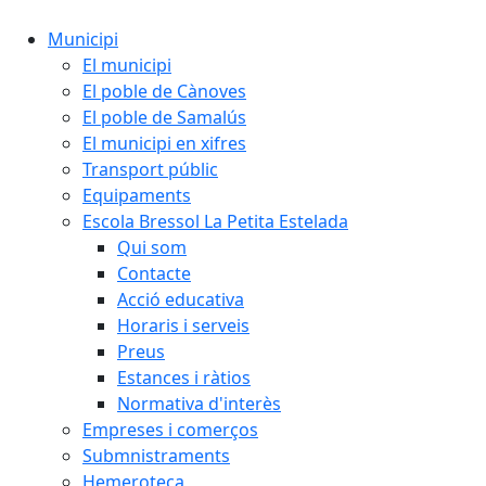
Municipi
El municipi
El poble de Cànoves
El poble de Samalús
El municipi en xifres
Transport públic
Equipaments
Escola Bressol La Petita Estelada
Qui som
Contacte
Acció educativa
Horaris i serveis
Preus
Estances i ràtios
Normativa d'interès
Empreses i comerços
Submnistraments
Hemeroteca