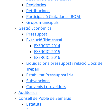
Regidories
Retribucions
Participació Ciutadana - ROM-
Grups municipals
Gestió Econòmica
Pressupost
Execució Trimestral
EXERCICI 2014
EXERCICI 2015
EXERCICI 2016
Liquidacions pressupost i relació Llocs de
Treball
Estabilitat Pressupostària
Subvencions
Convenis i proveïdors
Auditories
Consell de Poble de Samalús
Estatuts