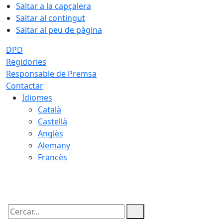
Saltar a la capçalera
Saltar al contingut
Saltar al peu de pàgina
DPD
Regidories
Responsable de Premsa
Contactar
Idiomes
Català
Castellà
Anglès
Alemany
Francès
09.08.2026 | 05:21
Cercar: