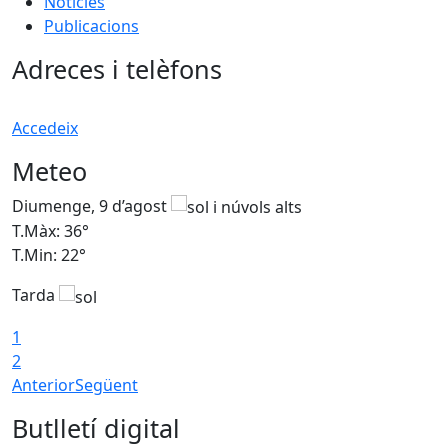
Notícies
Publicacions
Adreces i telèfons
Accedeix
Meteo
Diumenge, 9 d’agost
D
T.Màx: 36°
T
T.Min: 22°
T
Tarda
T
1
2
Anterior
Següent
Butlletí digital