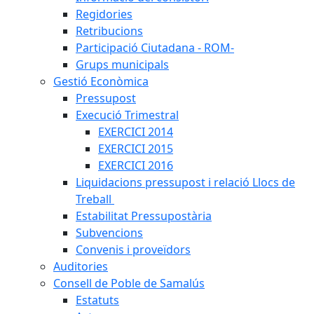
Regidories
Retribucions
Participació Ciutadana - ROM-
Grups municipals
Gestió Econòmica
Pressupost
Execució Trimestral
EXERCICI 2014
EXERCICI 2015
EXERCICI 2016
Liquidacions pressupost i relació Llocs de
Treball
Estabilitat Pressupostària
Subvencions
Convenis i proveïdors
Auditories
Consell de Poble de Samalús
Estatuts