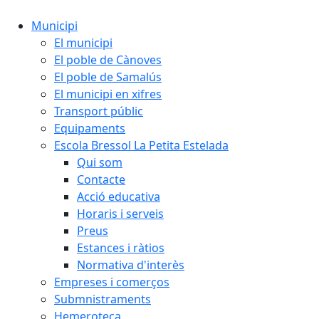
Municipi
El municipi
El poble de Cànoves
El poble de Samalús
El municipi en xifres
Transport públic
Equipaments
Escola Bressol La Petita Estelada
Qui som
Contacte
Acció educativa
Horaris i serveis
Preus
Estances i ràtios
Normativa d'interès
Empreses i comerços
Submnistraments
Hemeroteca