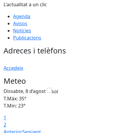
L'actualitat a un clic
Agenda
Avisos
Notícies
Publicacions
Adreces i telèfons
Accedeix
Meteo
Dissabte, 8 d’agost
D
T.Màx: 35°
T
T.Min: 23°
T
1
2
Anterior
Següent