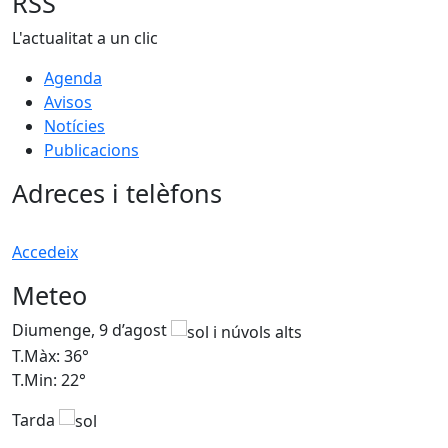
RSS
L'actualitat a un clic
Agenda
Avisos
Notícies
Publicacions
Adreces i telèfons
Accedeix
Meteo
Diumenge, 9 d’agost
D
T.Màx: 36°
T
T.Min: 22°
T
Tarda
T