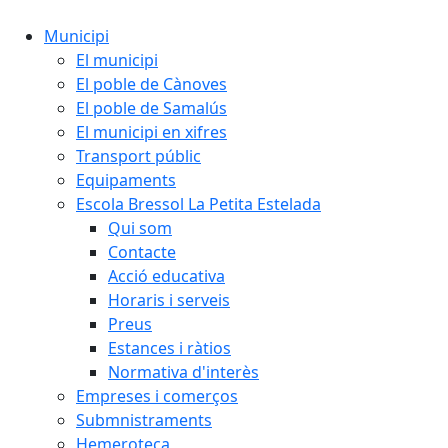
Municipi
El municipi
El poble de Cànoves
El poble de Samalús
El municipi en xifres
Transport públic
Equipaments
Escola Bressol La Petita Estelada
Qui som
Contacte
Acció educativa
Horaris i serveis
Preus
Estances i ràtios
Normativa d'interès
Empreses i comerços
Submnistraments
Hemeroteca