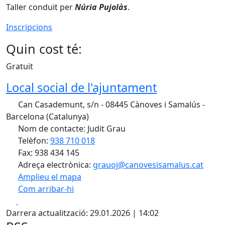
Taller conduït per
Núria Pujolàs
.
Inscripcions
Quin cost té:
Gratuït
Local social de l'ajuntament
Can Casademunt, s/n - 08445 Cànoves i Samalús -
Barcelona (Catalunya)
Nom de contacte: Judit Grau
Telèfon:
938 710 018
Fax: 938 434 145
Adreça electrònica:
grauoj@canovesisamalus.cat
Amplieu el mapa
Com arribar-hi
Leaflet
| ©
OpenStreetMap
contributors
Facebook
X
+
Darrera actualització: 29.01.2026 | 14:02
−