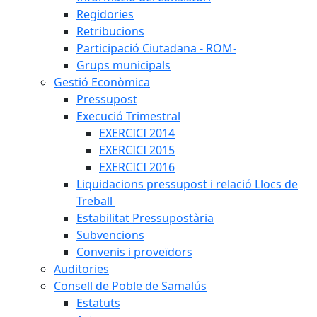
Regidories
Retribucions
Participació Ciutadana - ROM-
Grups municipals
Gestió Econòmica
Pressupost
Execució Trimestral
EXERCICI 2014
EXERCICI 2015
EXERCICI 2016
Liquidacions pressupost i relació Llocs de
Treball
Estabilitat Pressupostària
Subvencions
Convenis i proveïdors
Auditories
Consell de Poble de Samalús
Estatuts