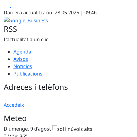
Facebook
X
Darrera actualització: 28.05.2025 | 09:46
Google_Business.
RSS
L'actualitat a un clic
Agenda
Avisos
Notícies
Publicacions
Adreces i telèfons
Accedeix
Meteo
Diumenge, 9 d’agost
D
T.Màx: 36°
T