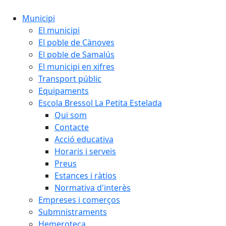
Municipi
El municipi
El poble de Cànoves
El poble de Samalús
El municipi en xifres
Transport públic
Equipaments
Escola Bressol La Petita Estelada
Qui som
Contacte
Acció educativa
Horaris i serveis
Preus
Estances i ràtios
Normativa d'interès
Empreses i comerços
Submnistraments
Hemeroteca