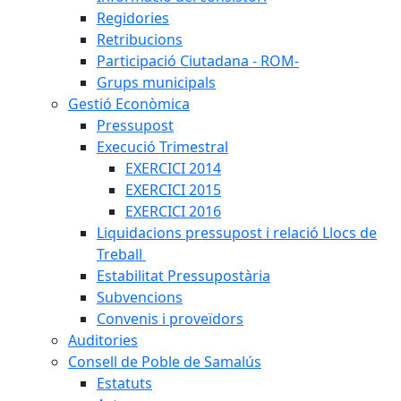
Regidories
Retribucions
Participació Ciutadana - ROM-
Grups municipals
Gestió Econòmica
Pressupost
Execució Trimestral
EXERCICI 2014
EXERCICI 2015
EXERCICI 2016
Liquidacions pressupost i relació Llocs de
Treball
Estabilitat Pressupostària
Subvencions
Convenis i proveïdors
Auditories
Consell de Poble de Samalús
Estatuts