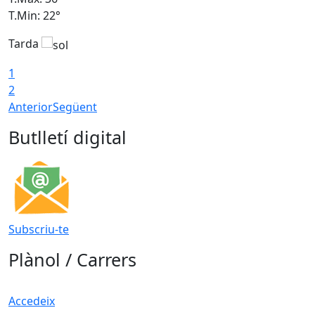
T.Min: 22°
T
Tarda
T
1
2
Anterior
Següent
Butlletí digital
Subscriu-te
Plànol / Carrers
Accedeix