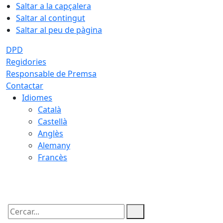
Saltar a la capçalera
Saltar al contingut
Saltar al peu de pàgina
DPD
Regidories
Responsable de Premsa
Contactar
Idiomes
Català
Castellà
Anglès
Alemany
Francès
09.08.2026 | 05:12
Cercar: