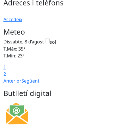
Adreces i telèfons
Accedeix
Meteo
Dissabte, 8 d’agost
D
T.Màx: 35°
T
T.Min: 23°
T
1
2
Anterior
Següent
Butlletí digital