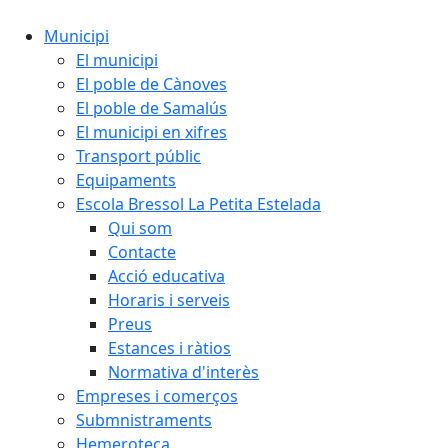
Municipi
El municipi
El poble de Cànoves
El poble de Samalús
El municipi en xifres
Transport públic
Equipaments
Escola Bressol La Petita Estelada
Qui som
Contacte
Acció educativa
Horaris i serveis
Preus
Estances i ràtios
Normativa d'interès
Empreses i comerços
Submnistraments
Hemeroteca