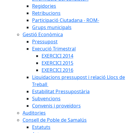
Regidories
Retribucions
Participació Ciutadana - ROM-
Grups municipals
Gestió Econòmica
Pressupost
Execució Trimestral
EXERCICI 2014
EXERCICI 2015
EXERCICI 2016
Liquidacions pressupost i relació Llocs de
Treball
Estabilitat Pressupostària
Subvencions
Convenis i proveïdors
Auditories
Consell de Poble de Samalús
Estatuts