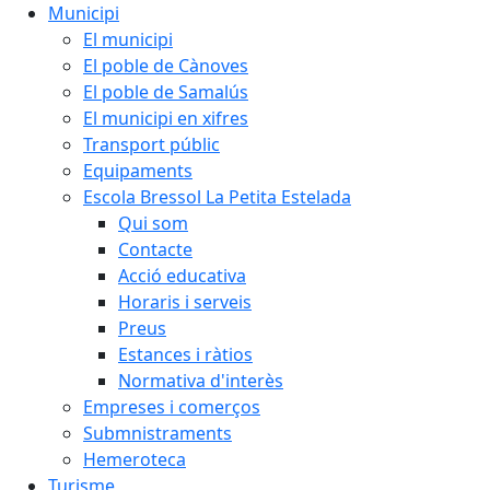
Municipi
El municipi
El poble de Cànoves
El poble de Samalús
El municipi en xifres
Transport públic
Equipaments
Escola Bressol La Petita Estelada
Qui som
Contacte
Acció educativa
Horaris i serveis
Preus
Estances i ràtios
Normativa d'interès
Empreses i comerços
Submnistraments
Hemeroteca
Turisme