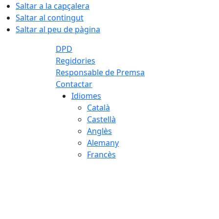
Saltar a la capçalera
Saltar al contingut
Saltar al peu de pàgina
DPD
Regidories
Responsable de Premsa
Contactar
Idiomes
Català
Castellà
Anglès
Alemany
Francès
07.08.2026 | 15:39