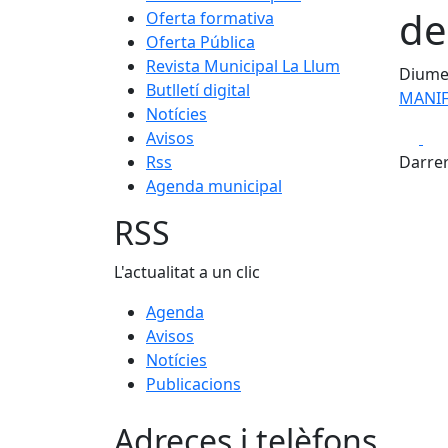
de
Oferta formativa
Oferta Pública
Revista Municipal La Llum
Diume
Butlletí digital
MANIF
Notícies
Fa
Avisos
Rss
Darrer
Agenda municipal
RSS
L'actualitat a un clic
Agenda
Avisos
Notícies
Publicacions
Adreces i telèfons