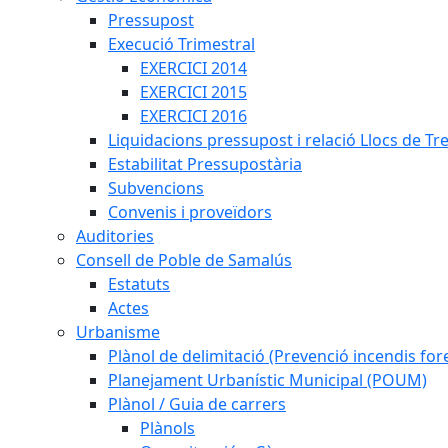
Pressupost
Execució Trimestral
EXERCICI 2014
EXERCICI 2015
EXERCICI 2016
Liquidacions pressupost i relació Llocs de Tr
Estabilitat Pressupostària
Subvencions
Convenis i proveïdors
Auditories
Consell de Poble de Samalús
Estatuts
Actes
Urbanisme
Plànol de delimitació (Prevenció incendis fore
Planejament Urbanístic Municipal (POUM)
Plànol / Guia de carrers
Plànols