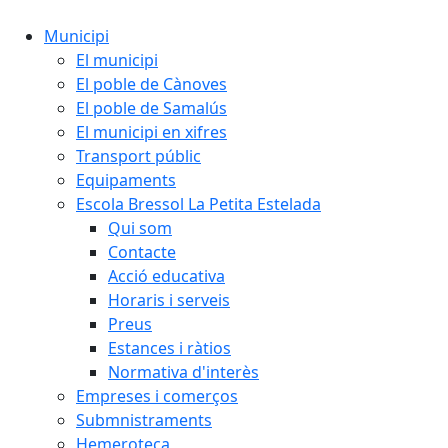
Municipi
El municipi
El poble de Cànoves
El poble de Samalús
El municipi en xifres
Transport públic
Equipaments
Escola Bressol La Petita Estelada
Qui som
Contacte
Acció educativa
Horaris i serveis
Preus
Estances i ràtios
Normativa d'interès
Empreses i comerços
Submnistraments
Hemeroteca