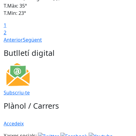
T.Màx: 35°
T
T.Min: 23°
T
1
2
Anterior
Següent
Butlletí digital
Subscriu-te
Plànol / Carrers
Accedeix
Xarxes socials: