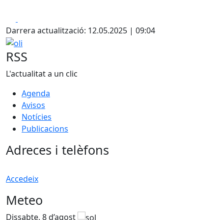
Facebook
X
Darrera actualització: 12.05.2025 | 09:04
oli
RSS
L'actualitat a un clic
Agenda
Avisos
Notícies
Publicacions
Adreces i telèfons
Accedeix
Meteo
Dissabte, 8 d’agost
D