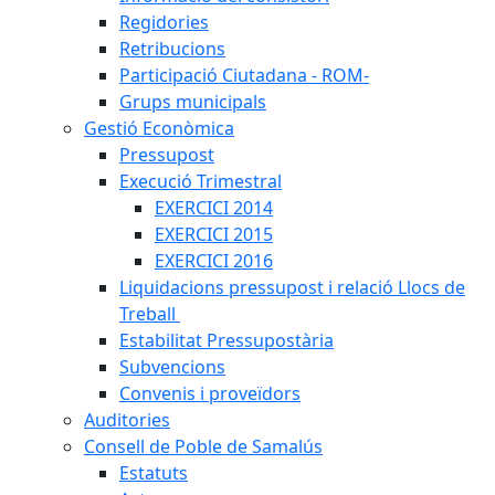
Regidories
Retribucions
Participació Ciutadana - ROM-
Grups municipals
Gestió Econòmica
Pressupost
Execució Trimestral
EXERCICI 2014
EXERCICI 2015
EXERCICI 2016
Liquidacions pressupost i relació Llocs de
Treball
Estabilitat Pressupostària
Subvencions
Convenis i proveïdors
Auditories
Consell de Poble de Samalús
Estatuts