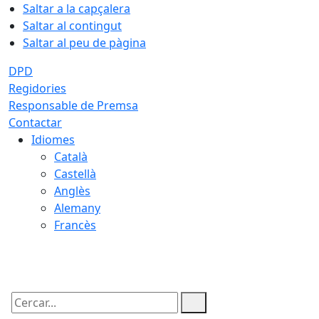
Saltar a la capçalera
Saltar al contingut
Saltar al peu de pàgina
DPD
Regidories
Responsable de Premsa
Contactar
Idiomes
Català
Castellà
Anglès
Alemany
Francès
09.08.2026 | 03:18
Cercar: