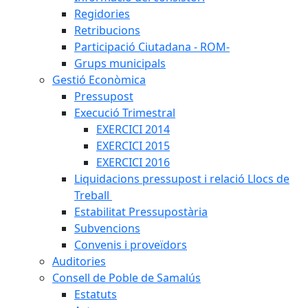
Regidories
Retribucions
Participació Ciutadana - ROM-
Grups municipals
Gestió Econòmica
Pressupost
Execució Trimestral
EXERCICI 2014
EXERCICI 2015
EXERCICI 2016
Liquidacions pressupost i relació Llocs de
Treball
Estabilitat Pressupostària
Subvencions
Convenis i proveïdors
Auditories
Consell de Poble de Samalús
Estatuts