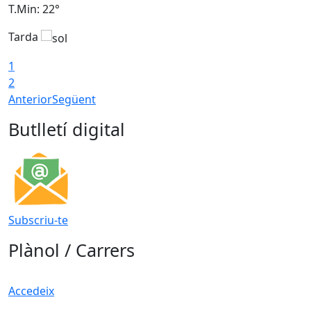
T.Min: 22°
T
Tarda
T
1
2
Anterior
Següent
Butlletí digital
Subscriu-te
Plànol / Carrers
Accedeix