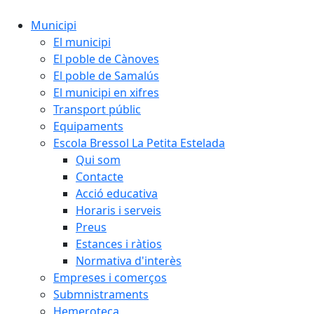
Municipi
El municipi
El poble de Cànoves
El poble de Samalús
El municipi en xifres
Transport públic
Equipaments
Escola Bressol La Petita Estelada
Qui som
Contacte
Acció educativa
Horaris i serveis
Preus
Estances i ràtios
Normativa d'interès
Empreses i comerços
Submnistraments
Hemeroteca