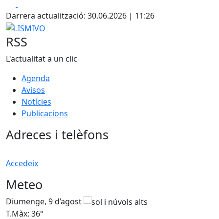
Facebook
X
Darrera actualització: 30.06.2026 | 11:26
LISMIVO
RSS
L'actualitat a un clic
Agenda
Avisos
Notícies
Publicacions
Adreces i telèfons
Accedeix
Meteo
Diumenge, 9 d’agost
D
T.Màx: 36°
T