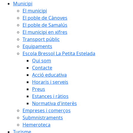
Municipi
El municipi
El poble de Cànoves
El poble de Samalús
El municipi en xifres
Transport públic
Equipaments
Escola Bressol La Petita Estelada
Qui som
Contacte
Acció educativa
Horaris i serveis
Preus
Estances i ràtios
Normativa d'interès
Empreses i comerços
Submnistraments
Hemeroteca
Turisme