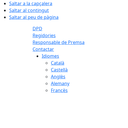
Saltar a la capçalera
Saltar al contingut
Saltar al peu de pàgina
DPD
Regidories
Responsable de Premsa
Contactar
Idiomes
Català
Castellà
Anglès
Alemany
Francès
07.08.2026 | 21:19