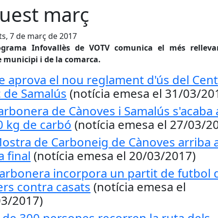
uest març
s, 7 de març de 2017
ograma Infovallès de VOTV comunica el més relleva
 municipi i de la comarca.
le aprova el nou reglament d'ús del Cen
c de Samalús
(notícia emesa el 31/03/20
arbonera de Cànoves i Samalús s'acaba
 kg de carbó
(notícia emesa el 27/03/2
ostra de Carboneig de Cànoves arriba a
a final
(notícia emesa el 20/03/2017)
arbonera incorpora un partit de futbol 
ers contra casats
(notícia emesa el
03/2017)
de 300 persones recorren la ruta dels