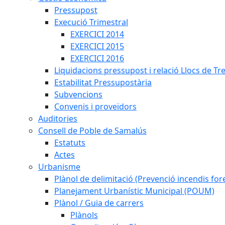
Pressupost
Execució Trimestral
EXERCICI 2014
EXERCICI 2015
EXERCICI 2016
Liquidacions pressupost i relació Llocs de Tr
Estabilitat Pressupostària
Subvencions
Convenis i proveïdors
Auditories
Consell de Poble de Samalús
Estatuts
Actes
Urbanisme
Plànol de delimitació (Prevenció incendis fore
Planejament Urbanístic Municipal (POUM)
Plànol / Guia de carrers
Plànols