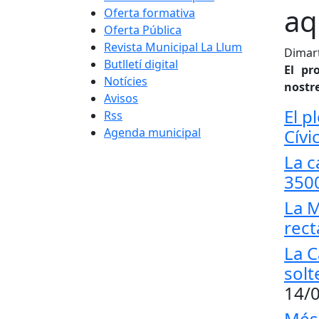
aq
Oferta formativa
Oferta Pública
Revista Municipal La Llum
Dimart
Butlletí digital
El pr
Notícies
nostre
Avisos
El p
Rss
Agenda municipal
Cívi
La c
3500
La M
rect
La C
solt
14/
Més 