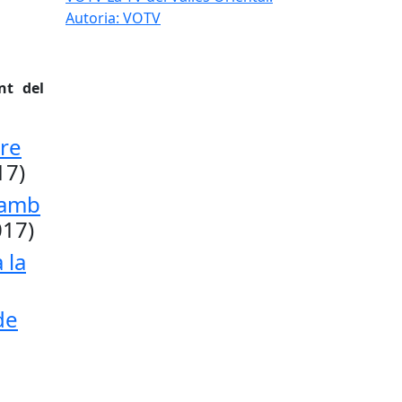
Autoria: VOTV
nt del
tre
17)
 amb
017)
 la
de