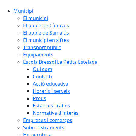
Municipi
El municipi
El poble de Cànoves
El poble de Samalús
El municipi en xifres
Transport públic
Equipaments
Escola Bressol La Petita Estelada
Qui som
Contacte
Acció educativa
Horaris i serveis
Preus
Estances i ràtios
Normativa d'interès
Empreses i comerços
Submnistraments
Hemeroteca