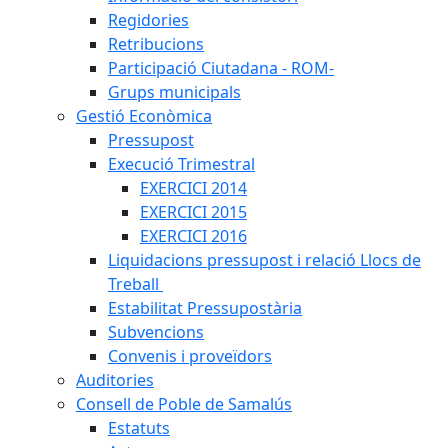
Regidories
Retribucions
Participació Ciutadana - ROM-
Grups municipals
Gestió Econòmica
Pressupost
Execució Trimestral
EXERCICI 2014
EXERCICI 2015
EXERCICI 2016
Liquidacions pressupost i relació Llocs de
Treball
Estabilitat Pressupostària
Subvencions
Convenis i proveïdors
Auditories
Consell de Poble de Samalús
Estatuts