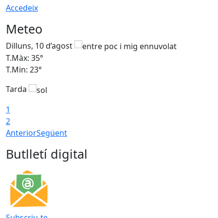
Accedeix
Meteo
Dilluns, 10 d’agost
D
T.Màx: 35°
T
T.Min: 23°
T
Tarda
T
1
2
Anterior
Següent
Butlletí digital
Subscriu-te