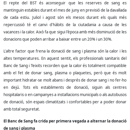
El repte del BST és aconseguir que les reserves de sang es
mantinguin estables durant el mes de juny en previsió de la davallada
de cada estiu. Juliol i agost són els mesos durant els quals més
repercussió té el canvi d'hàbits de la ciutadania a causa de les
vacances i la calor. Això fa que sigui l'època amb més disminució de les
donacions que poden arribar a baixar entre un 20% i un 30%.
L'altre factor que frena la donació de sang i plasma són la calor i les
altes temperatures. En aquest sentit, els professionals sanitaris del
Banc de Sang i Teixits recorden que la calor és totalment compatible
amb el fet de donar sang, plasma o plaquetes, però que és molt
important hidratar-se molt abans i després de donar sang i no fer-ho
en dejú. Tots els establiments de donació, siguin als centres
hospitalaris o en campanyes a instal·lacions municipals o als autobusos
de donació, són espais climatitzats i confortables per a poder donar
amb total seguretat.
El Banc de Sang fa crida per primera vegada a alternar la donació
de sang i plasma