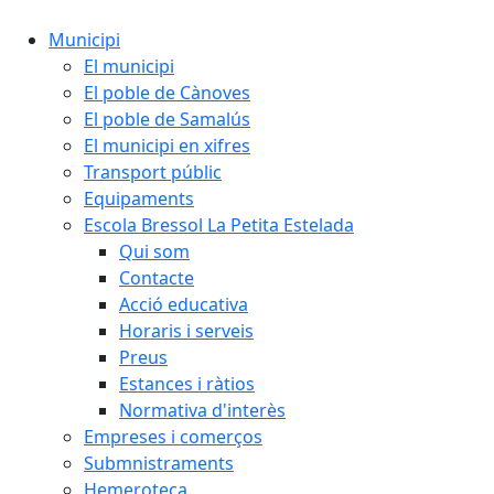
Municipi
El municipi
El poble de Cànoves
El poble de Samalús
El municipi en xifres
Transport públic
Equipaments
Escola Bressol La Petita Estelada
Qui som
Contacte
Acció educativa
Horaris i serveis
Preus
Estances i ràtios
Normativa d'interès
Empreses i comerços
Submnistraments
Hemeroteca