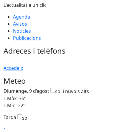
L'actualitat a un clic
Agenda
Avisos
Notícies
Publicacions
Adreces i telèfons
Accedeix
Meteo
Diumenge, 9 d’agost
D
T.Màx: 36°
T
T.Min: 22°
T
Tarda
T
1