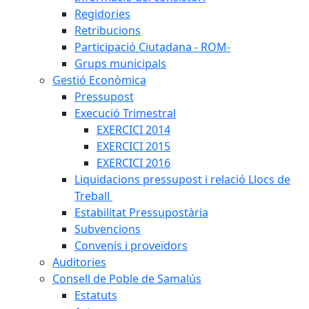
Regidories
Retribucions
Participació Ciutadana - ROM-
Grups municipals
Gestió Econòmica
Pressupost
Execució Trimestral
EXERCICI 2014
EXERCICI 2015
EXERCICI 2016
Liquidacions pressupost i relació Llocs de
Treball
Estabilitat Pressupostària
Subvencions
Convenis i proveïdors
Auditories
Consell de Poble de Samalús
Estatuts