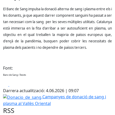
El Banc de Sang impulsa la donació alterna de sang i plasma entre els i
les donants, ja que aquest darrer component sanguini ha passat a ser
tan necessari com la sang per les seves múltiples utilitats. Catalunya
està immersa en la fita d'arribar a ser autosuficient en plasma, un
objectiu en el qual treballen la majoria de països europeus que,
d'ençà de la pandèmia, busquen poder cobrir les necessitats de
plasma dels pacients i no dependre de països tercers.
Font:
Banc de Sang i Teixits
Facebook
X
Darrera actualització: 4.06.2026 | 09:07
Donacio_de_sang
Campanyes de donació de sang i
plasma al Vallès Oriental
RSS