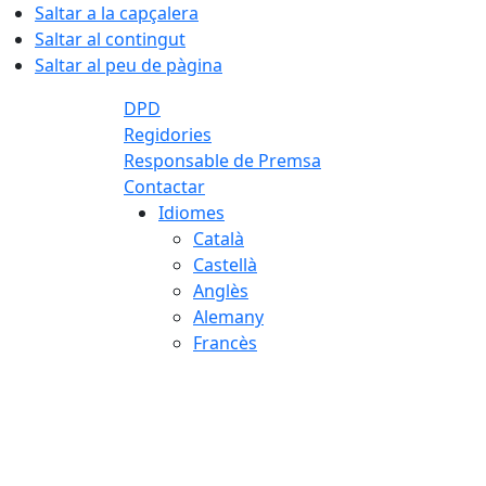
Saltar a la capçalera
Saltar al contingut
Saltar al peu de pàgina
DPD
Regidories
Responsable de Premsa
Contactar
Idiomes
Català
Castellà
Anglès
Alemany
Francès
07.08.2026 | 18:12