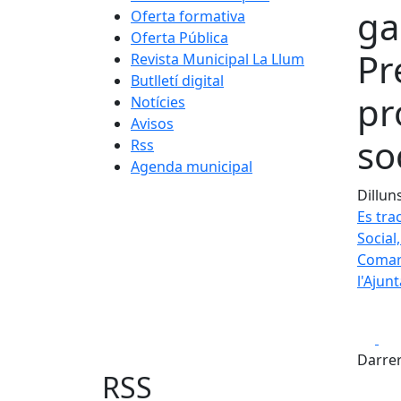
ga
Oferta formativa
Oferta Pública
Pr
Revista Municipal La Llum
Butlletí digital
pr
Notícies
Avisos
so
Rss
Agenda municipal
Dillun
Es tra
Social
Comarc
l'Ajun
Fa
Darrer
RSS