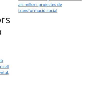
ors
ó
ió
nsell
ntal,