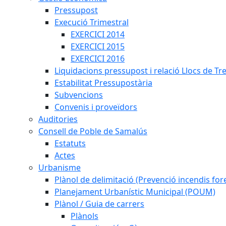
Pressupost
Execució Trimestral
EXERCICI 2014
EXERCICI 2015
EXERCICI 2016
Liquidacions pressupost i relació Llocs de Tr
Estabilitat Pressupostària
Subvencions
Convenis i proveïdors
Auditories
Consell de Poble de Samalús
Estatuts
Actes
Urbanisme
Plànol de delimitació (Prevenció incendis fore
Planejament Urbanístic Municipal (POUM)
Plànol / Guia de carrers
Plànols