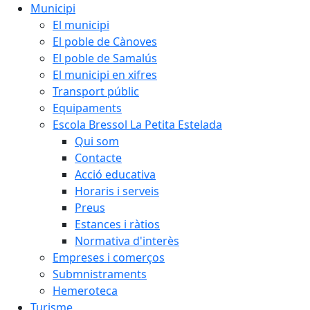
Municipi
El municipi
El poble de Cànoves
El poble de Samalús
El municipi en xifres
Transport públic
Equipaments
Escola Bressol La Petita Estelada
Qui som
Contacte
Acció educativa
Horaris i serveis
Preus
Estances i ràtios
Normativa d'interès
Empreses i comerços
Submnistraments
Hemeroteca
Turisme