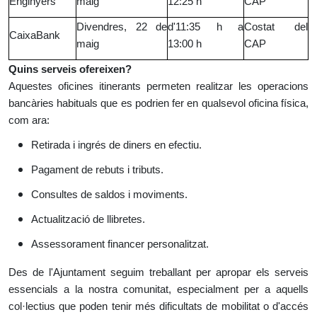
Enginyers
maig
12:25 h
CAP
Divendres, 22 de
d'11:35 h a
Costat del
CaixaBank
maig
13:00 h
CAP
Quins serveis ofereixen?
Aquestes oficines itinerants permeten realitzar les operacions
bancàries habituals que es podrien fer en qualsevol oficina física,
com ara:
Retirada i ingrés de diners en efectiu.
Pagament de rebuts i tributs.
Consultes de saldos i moviments.
Actualització de llibretes.
Assessorament financer personalitzat.
Des de l'Ajuntament seguim treballant per apropar els serveis
essencials a la nostra comunitat, especialment per a aquells
col·lectius que poden tenir més dificultats de mobilitat o d'accés