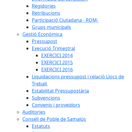
Regidories
Retribucions
Participació Ciutadana - ROM-
Grups municipals
Gestió Econòmica
Pressupost
Execució Trimestral
EXERCICI 2014
EXERCICI 2015
EXERCICI 2016
Liquidacions pressupost i relació Llocs de
Treball
Estabilitat Pressupostària
Subvencions
Convenis i proveïdors
Auditories
Consell de Poble de Samalús
Estatuts