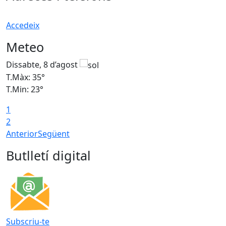
Accedeix
Meteo
Dissabte, 8 d’agost
D
T.Màx: 35°
T
T.Min: 23°
T
1
2
Anterior
Següent
Butlletí digital
Subscriu-te