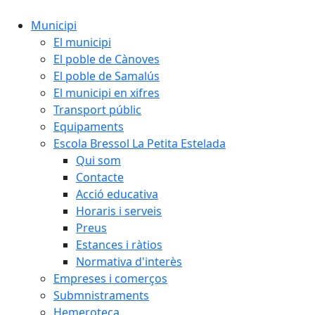
Municipi
El municipi
El poble de Cànoves
El poble de Samalús
El municipi en xifres
Transport públic
Equipaments
Escola Bressol La Petita Estelada
Qui som
Contacte
Acció educativa
Horaris i serveis
Preus
Estances i ràtios
Normativa d'interès
Empreses i comerços
Submnistraments
Hemeroteca