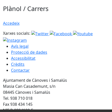
Plànol / Carrers
Accedeix
Xarxes socials:
Avís legal
Protecció de dades
Accessibilitat
Crèdits
Contactar
Ajuntament de Cànoves i Samalús
Masia Can Casademunt, s/n
08445 Cànoves i Samalús
Tel. 938 710 018
Fax 938 434 145
NIF P-0804100-F