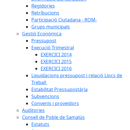
Regidories
Retribucions
Participació Ciutadana - ROM-
Grups municipals
Gestió Econòmica
Pressupost
Execució Trimestral
EXERCICI 2014
EXERCICI 2015
EXERCICI 2016
Liquidacions pressupost i relació Llocs de
Treball
Estabilitat Pressupostària
Subvencions
Convenis i proveïdors
Auditories
Consell de Poble de Samalús
Estatuts