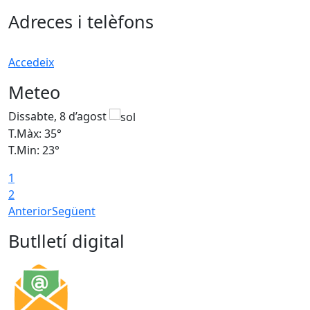
Adreces i telèfons
Accedeix
Meteo
Dissabte, 8 d’agost
D
T.Màx: 35°
T
T.Min: 23°
T
1
2
Anterior
Següent
Butlletí digital