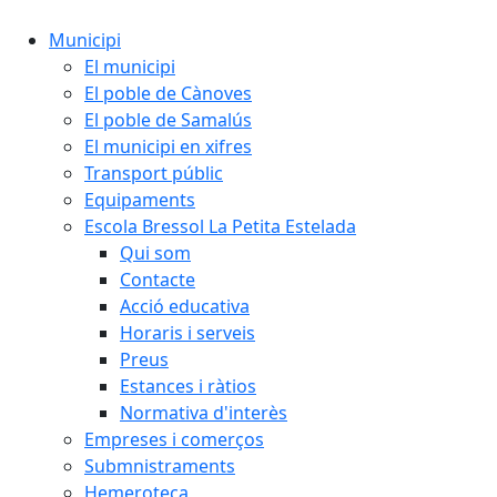
Municipi
El municipi
El poble de Cànoves
El poble de Samalús
El municipi en xifres
Transport públic
Equipaments
Escola Bressol La Petita Estelada
Qui som
Contacte
Acció educativa
Horaris i serveis
Preus
Estances i ràtios
Normativa d'interès
Empreses i comerços
Submnistraments
Hemeroteca