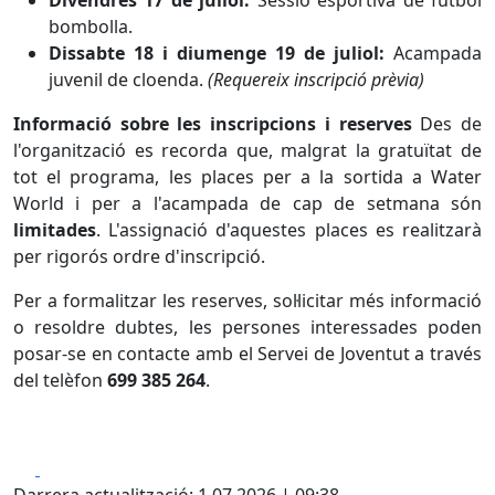
Divendres 17 de juliol:
Sessió esportiva de futbol
bombolla.
Dissabte 18 i diumenge 19 de juliol:
Acampada
juvenil de cloenda.
(Requereix inscripció prèvia)
Informació sobre les inscripcions i reserves
Des de
l'organització es recorda que, malgrat la gratuïtat de
tot el programa, les places per a la sortida a Water
World i per a l'acampada de cap de setmana són
limitades
. L'assignació d'aquestes places es realitzarà
per rigorós ordre d'inscripció.
Per a formalitzar les reserves, sol·licitar més informació
o resoldre dubtes, les persones interessades poden
posar-se en contacte amb el Servei de Joventut a través
del telèfon
699 385 264
.
Facebook
X