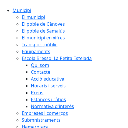
Municipi
El municipi
El poble de Cànoves
El poble de Samalús
El municipi en xifres
Transport públic
Equipaments
Escola Bressol La Petita Estelada
Qui som
Contacte
Acció educativa
Horaris i serveis
Preus
Estances i ràtios
Normativa d'interès
Empreses i comerços
Submnistraments
Hemeroteca