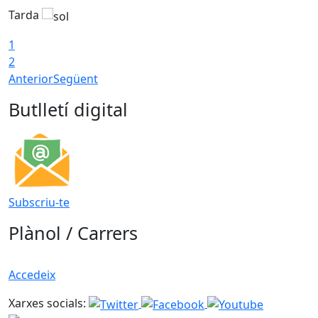
Tarda
T
1
2
Anterior
Següent
Butlletí digital
Subscriu-te
Plànol / Carrers
Accedeix
Xarxes socials: