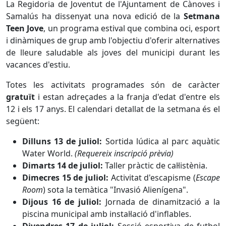
La Regidoria de Joventut de l'Ajuntament de Cànoves i
Samalús ha dissenyat una nova edició de la
Setmana
Teen Jove
, un programa estival que combina oci, esport
i dinàmiques de grup amb l'objectiu d'oferir alternatives
de lleure saludable als joves del municipi durant les
vacances d'estiu.
Totes les activitats programades són de caràcter
gratuït
i estan adreçades a la franja d'edat d'entre els
12 i els 17 anys. El calendari detallat de la setmana és el
següent:
Dilluns 13 de juliol:
Sortida lúdica al parc aquàtic
Water World.
(Requereix inscripció prèvia)
Dimarts 14 de juliol:
Taller pràctic de cal·listènia.
Dimecres 15 de juliol:
Activitat d'escapisme (
Escape
Room
) sota la temàtica "Invasió Alienígena".
Dijous 16 de juliol:
Jornada de dinamització a la
piscina municipal amb instal·lació d'inflables.