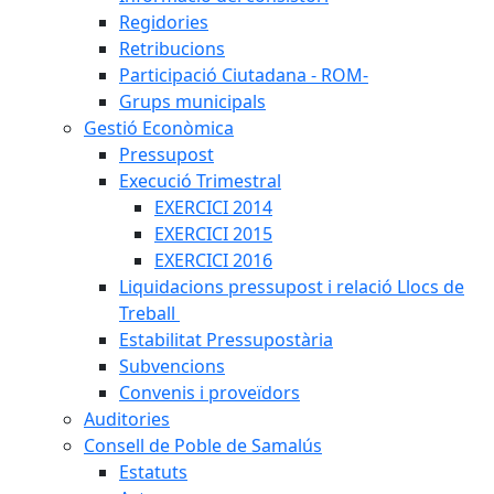
Regidories
Retribucions
Participació Ciutadana - ROM-
Grups municipals
Gestió Econòmica
Pressupost
Execució Trimestral
EXERCICI 2014
EXERCICI 2015
EXERCICI 2016
Liquidacions pressupost i relació Llocs de
Treball
Estabilitat Pressupostària
Subvencions
Convenis i proveïdors
Auditories
Consell de Poble de Samalús
Estatuts