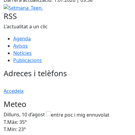
Darrera actualització: 1.07.2026 | 09:38
Setmana_Teen.
RSS
L'actualitat a un clic
Agenda
Avisos
Notícies
Publicacions
Adreces i telèfons
Accedeix
Meteo
Dilluns, 10 d’agost
D
T.Màx: 35°
T
T.Min: 23°
T