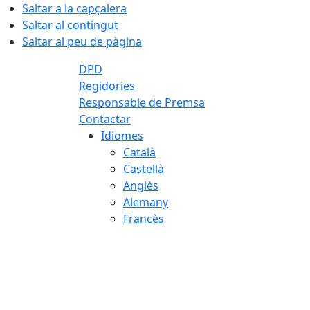
Saltar a la capçalera
Saltar al contingut
Saltar al peu de pàgina
DPD
Regidories
Responsable de Premsa
Contactar
Idiomes
Català
Castellà
Anglès
Alemany
Francès
06.08.2026 | 11:11