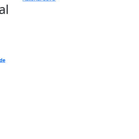
al
 de