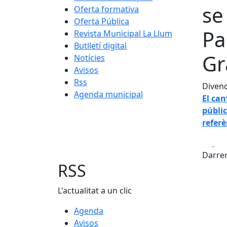
se
Oferta formativa
Oferta Pública
Pa
Revista Municipal La Llum
Butlletí digital
Gr
Notícies
Avisos
Rss
Divend
Agenda municipal
El ca
públic
referè
Fa
Darrer
RSS
L'actualitat a un clic
Agenda
Avisos