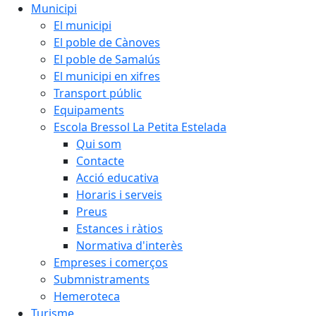
Municipi
El municipi
El poble de Cànoves
El poble de Samalús
El municipi en xifres
Transport públic
Equipaments
Escola Bressol La Petita Estelada
Qui som
Contacte
Acció educativa
Horaris i serveis
Preus
Estances i ràtios
Normativa d'interès
Empreses i comerços
Submnistraments
Hemeroteca
Turisme