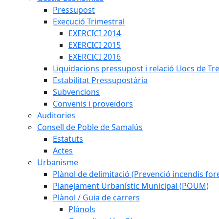
Pressupost
Execució Trimestral
EXERCICI 2014
EXERCICI 2015
EXERCICI 2016
Liquidacions pressupost i relació Llocs de Tr
Estabilitat Pressupostària
Subvencions
Convenis i proveïdors
Auditories
Consell de Poble de Samalús
Estatuts
Actes
Urbanisme
Plànol de delimitació (Prevenció incendis fore
Planejament Urbanístic Municipal (POUM)
Plànol / Guia de carrers
Plànols