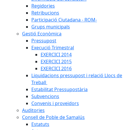
Regidories
Retribucions
Participació Ciutadana - ROM-
Grups municipals
Gestió Econòmica
Pressupost
Execució Trimestral
EXERCICI 2014
EXERCICI 2015
EXERCICI 2016
Liquidacions pressupost i relació Llocs de
Treball
Estabilitat Pressupostària
Subvencions
Convenis i proveïdors
Auditories
Consell de Poble de Samalús
Estatuts