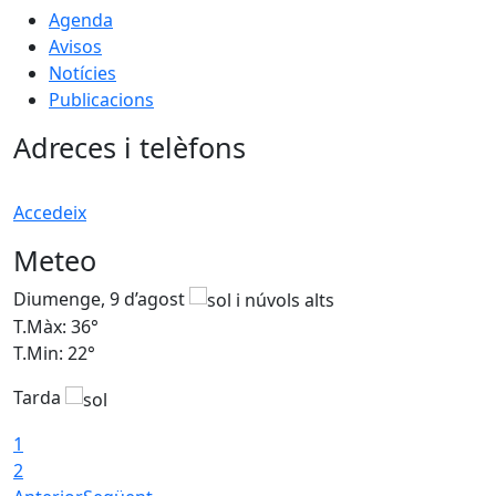
Agenda
Avisos
Notícies
Publicacions
Adreces i telèfons
Accedeix
Meteo
Diumenge, 9 d’agost
D
T.Màx: 36°
T
T.Min: 22°
T
Tarda
T
1
2