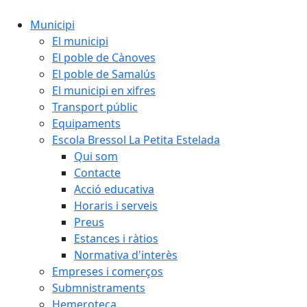
Municipi
El municipi
El poble de Cànoves
El poble de Samalús
El municipi en xifres
Transport públic
Equipaments
Escola Bressol La Petita Estelada
Qui som
Contacte
Acció educativa
Horaris i serveis
Preus
Estances i ràtios
Normativa d'interès
Empreses i comerços
Submnistraments
Hemeroteca