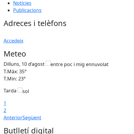
Notícies
Publicacions
Adreces i telèfons
Accedeix
Meteo
Dilluns, 10 d’agost
D
T.Màx: 35°
T
T.Min: 23°
T
Tarda
T
1
2
Anterior
Següent
Butlletí digital