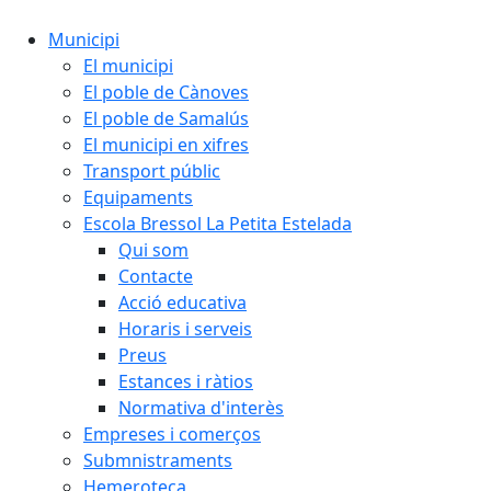
Municipi
El municipi
El poble de Cànoves
El poble de Samalús
El municipi en xifres
Transport públic
Equipaments
Escola Bressol La Petita Estelada
Qui som
Contacte
Acció educativa
Horaris i serveis
Preus
Estances i ràtios
Normativa d'interès
Empreses i comerços
Submnistraments
Hemeroteca