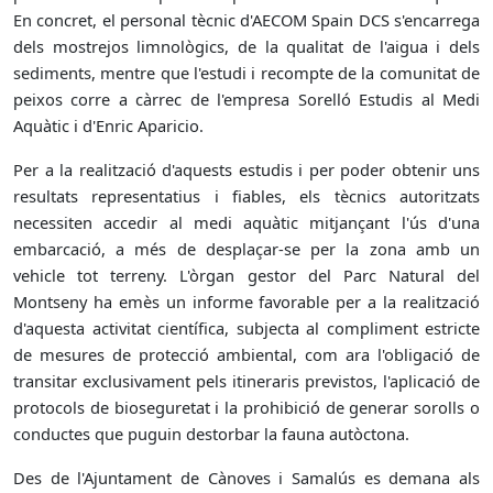
En concret, el personal tècnic d'AECOM Spain DCS s'encarrega
dels mostrejos limnològics, de la qualitat de l'aigua i dels
sediments, mentre que l'estudi i recompte de la comunitat de
peixos corre a càrrec de l'empresa Sorelló Estudis al Medi
Aquàtic i d'Enric Aparicio.
Per a la realització d'aquests estudis i per poder obtenir uns
resultats representatius i fiables, els tècnics autoritzats
necessiten accedir al medi aquàtic mitjançant l'ús d'una
embarcació, a més de desplaçar-se per la zona amb un
vehicle tot terreny. L'òrgan gestor del Parc Natural del
Montseny ha emès un informe favorable per a la realització
d'aquesta activitat científica, subjecta al compliment estricte
de mesures de protecció ambiental, com ara l'obligació de
transitar exclusivament pels itineraris previstos, l'aplicació de
protocols de bioseguretat i la prohibició de generar sorolls o
conductes que puguin destorbar la fauna autòctona.
Des de l'Ajuntament de Cànoves i Samalús es demana als