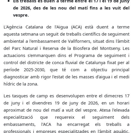
Els treballs es duen a terme entre el 17 i el 19 de juny
de 2026, des de les nou del matí fins a les vuit del
vespre.
L'Agència Catalana de l'Aigua (ACA) està duent a terme
aquesta setmana un seguit de treballs científics de seguiment
ambiental a l'embassament de Vallforners, situat dins l'àmbit
del Parc Natural i Reserva de la Biosfera del Montseny. Les
actuacions s'emmarquen dins el Programa de seguiment i
control del districte de conca fluvial de Catalunya fixat per al
període 2025-2030, que té com a objectiu principal
diagnosticar amb rigor l'estat de les masses d'aigua i el medi
hídric de la zona.
Les tasques de camp es desenvolupen entre el dimecres 17
de juny i el divendres 19 de juny de 2026, en un horari
aproximat de nou del matí a vuit del vespre. Atesa l'elevada
especialització que requereix el seguiment dels
embassaments, l'ACA ha encarregat els treballs a
professionals i empreses especialitzades en l'àmbit aquàtic.