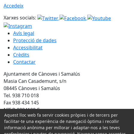
Accedeix
Xarxes socials:
Avís legal
Protecció de dades
Accessibilitat
Crèdits
Contactar
Ajuntament de Cànoves i Samalús
Masia Can Casademunt, s/n
08445 Cànoves i Samalús
Tel. 938 710 018
Fax 938 434 145
NIF P-0804100-F
Aquest lloc web fa servir cookies pròpies i de tercers per
facilitar-te una experiència de navegació òptima i recollir
Amb la col·laboració de:
informació anònima per millorar i adaptar-nos a les teves
preferències i pautes de navegació. Navegar sense acceptar