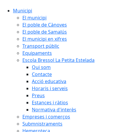
Municipi
El municipi
El poble de Cànoves
El poble de Samalús
El municipi en xifres
Transport públic
Equipaments
Escola Bressol La Petita Estelada
Qui som
Contacte
Acció educativa
Horaris i serveis
Preus
Estances i ràtios
Normativa d'interès
Empreses i comerços
Submnistraments
Hemeroteca