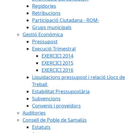
Regidories
Retribucions
Participació Ciutadana - ROM-
Grups municipals
Gestió Econòmica
Pressupost
Execució Trimestral
EXERCICI 2014
EXERCICI 2015
EXERCICI 2016
Liquidacions pressupost i relació Llocs de
Treball
Estabilitat Pressupostària
Subvencions
Convenis i proveïdors
Auditories
Consell de Poble de Samalús
Estatuts