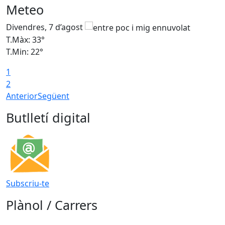
Meteo
Divendres, 7 d’agost
D
T.Màx: 33°
T
T.Min: 22°
T
1
2
Anterior
Següent
Butlletí digital
Subscriu-te
Plànol / Carrers