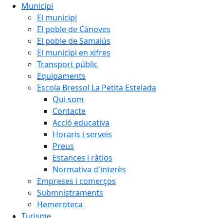
Municipi
El municipi
El poble de Cànoves
El poble de Samalús
El municipi en xifres
Transport públic
Equipaments
Escola Bressol La Petita Estelada
Qui som
Contacte
Acció educativa
Horaris i serveis
Preus
Estances i ràtios
Normativa d'interès
Empreses i comerços
Submnistraments
Hemeroteca
Turisme