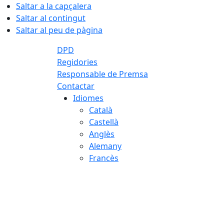
Saltar a la capçalera
Saltar al contingut
Saltar al peu de pàgina
DPD
Regidories
Responsable de Premsa
Contactar
Idiomes
Català
Castellà
Anglès
Alemany
Francès
07.08.2026 | 18:11