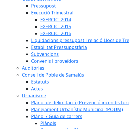
Pressupost
Execució Trimestral
EXERCICI 2014
EXERCICI 2015
EXERCICI 2016
Liquidacions pressupost i relació Llocs de Tr
Estabilitat Pressupostària
Subvencions
Convenis i proveïdors
Auditories
Consell de Poble de Samalús
Estatuts
Actes
Urbanisme
Plànol de delimitació (Prevenció incendis fore
Planejament Urbanístic Municipal (POUM)
Plànol / Guia de carrers
Plànols