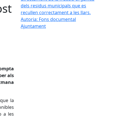
ost
dels residus municipals que es
recullen correctament a les llars.
Autoria: Fons documental
Ajuntament
compta
per als
etmana
 que la
onibles
o a les