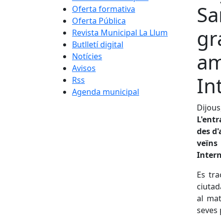
Sa
Oferta formativa
Oferta Pública
gr
Revista Municipal La Llum
Butlletí digital
am
Notícies
Avisos
In
Rss
Agenda municipal
Dijous
L'ent
des d'
veïns
Inter
Es tra
ciutad
al mat
seves 