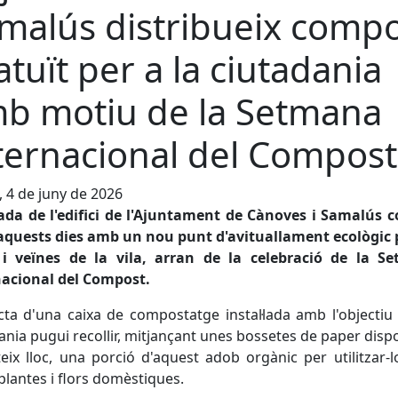
malús distribueix comp
atuït per a la ciutadania
b motiu de la Setmana
ternacional del Compost
, 4 de juny de 2026
rada de l'edifici de l'Ajuntament de Cànoves i Samalús 
aquests dies amb un nou punt d'avituallament ecològic 
 i veïnes de la vila, arran de la celebració de la S
nacional del Compost.
cta d'una caixa de compostatge instal·lada amb l'objectiu
ania pugui recollir, mitjançant unes bossetes de paper disp
eix lloc, una porció d'aquest adob orgànic per utilitzar-l
plantes i flors domèstiques.