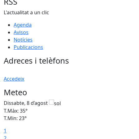
RSS
L'actualitat a un clic
Agenda
Avisos
Notícies
Publicacions
Adreces i telèfons
Accedeix
Meteo
Dissabte, 8 d’agost
D
T.Màx: 35°
T
T.Min: 23°
T
1
2