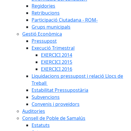
Regidories
Retribucions
Participació Ciutadana - ROM-
Grups municipals
Gestió Econòmica
Pressupost
Execució Trimestral
EXERCICI 2014
EXERCICI 2015
EXERCICI 2016
Liquidacions pressupost i relació Llocs de
Treball
Estabilitat Pressupostària
Subvencions
Convenis i proveïdors
Auditories
Consell de Poble de Samalús
Estatuts