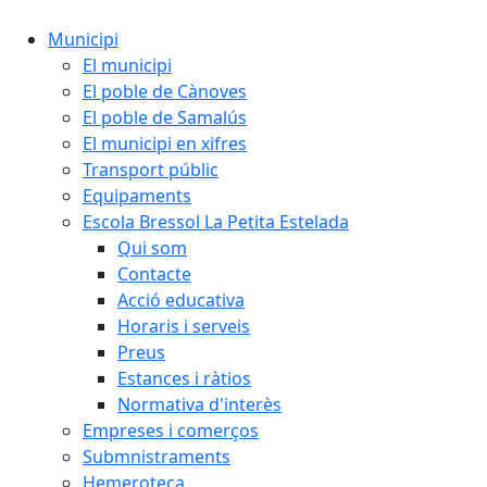
Municipi
El municipi
El poble de Cànoves
El poble de Samalús
El municipi en xifres
Transport públic
Equipaments
Escola Bressol La Petita Estelada
Qui som
Contacte
Acció educativa
Horaris i serveis
Preus
Estances i ràtios
Normativa d'interès
Empreses i comerços
Submnistraments
Hemeroteca