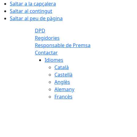
Saltar a la capçalera
Saltar al contingut
Saltar al peu de pàgina
DPD
Regidories
Responsable de Premsa
Contactar
Idiomes
Català
Castellà
Anglès
Alemany
Francès
05.08.2026 | 21:49