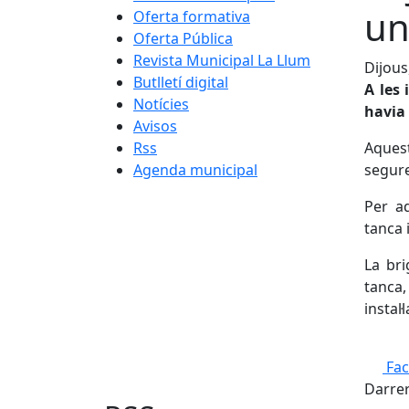
un
Oferta formativa
Oferta Pública
Revista Municipal La Llum
Dijous
Butlletí digital
A les 
Notícies
havia
Avisos
Rss
Aquest
Agenda municipal
segure
Per aq
tanca 
La bri
tanca,
instal
Fa
Darrer