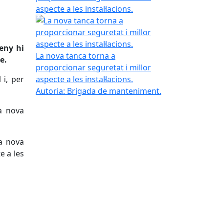
aspecte a les instal·lacions.
seny hi
La nova tanca torna a
le.
proporcionar seguretat i millor
 i, per
aspecte a les instal·lacions.
Autoria: Brigada de manteniment.
na nova
la nova
e a les