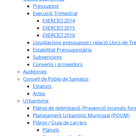
Pressupost
Execució Trimestral
EXERCICI 2014
EXERCICI 2015
EXERCICI 2016
Liquidacions pressupost i relació Llocs de Tr
Estabilitat Pressupostària
Subvencions
Convenis i proveïdors
Auditories
Consell de Poble de Samalús
Estatuts
Actes
Urbanisme
Plànol de delimitació (Prevenció incendis fore
Planejament Urbanístic Municipal (POUM)
Plànol / Guia de carrers
Plànols