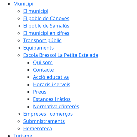
Municipi
El municipi
El poble de Cànoves
El poble de Samalús
El municipi en xifres
Transport públic
Equipaments
Escola Bressol La Petita Estelada
Qui som
Contacte
Acció educativa
Horaris i serveis
Preus
Estances i ràtios
Normativa d'interès
Empreses i comerços
Submnistraments
Hemeroteca
Turisme