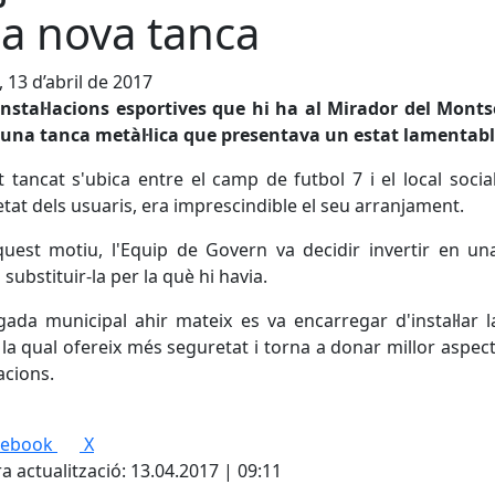
a nova tanca
, 13 d’abril de 2017
instal·lacions esportives que hi ha al Mirador del Mont
 una tanca metàl·lica que presentava un estat lamentab
 tancat s'ubica entre el camp de futbol 7 i el local social
tat dels usuaris, era imprescindible el seu arranjament.
uest motiu, l'Equip de Govern va decidir invertir en u
i substituir-la per la què hi havia.
gada municipal ahir mateix es va encarregar d'instal·lar 
 la qual ofereix més seguretat i torna a donar millor aspect
·lacions.
cebook
X
a actualització: 13.04.2017 | 09:11