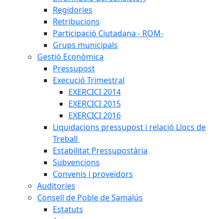
Regidories
Retribucions
Participació Ciutadana - ROM-
Grups municipals
Gestió Econòmica
Pressupost
Execució Trimestral
EXERCICI 2014
EXERCICI 2015
EXERCICI 2016
Liquidacions pressupost i relació Llocs de
Treball
Estabilitat Pressupostària
Subvencions
Convenis i proveïdors
Auditories
Consell de Poble de Samalús
Estatuts