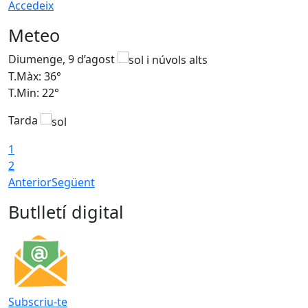
Accedeix
Meteo
Diumenge, 9 d’agost
D
T.Màx: 36°
T
T.Min: 22°
T
Tarda
T
1
2
Anterior
Següent
Butlletí digital
Subscriu-te