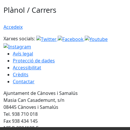
Plànol / Carrers
Accedeix
Xarxes socials:
Avís legal
Protecció de dades
Accessibilitat
Crèdits
Contactar
Ajuntament de Cànoves i Samalús
Masia Can Casademunt, s/n
08445 Cànoves i Samalús
Tel. 938 710 018
Fax 938 434 145
NIF P-0804100-F