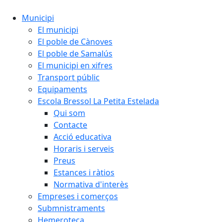
Municipi
El municipi
El poble de Cànoves
El poble de Samalús
El municipi en xifres
Transport públic
Equipaments
Escola Bressol La Petita Estelada
Qui som
Contacte
Acció educativa
Horaris i serveis
Preus
Estances i ràtios
Normativa d'interès
Empreses i comerços
Submnistraments
Hemeroteca