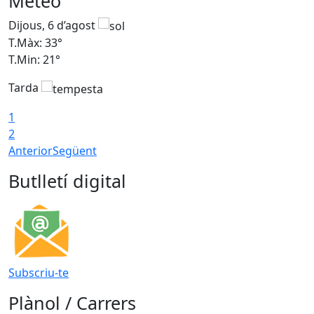
Meteo
Dijous, 6 d’agost
D
T.Màx: 33°
T
T.Min: 21°
T
Tarda
T
1
2
Anterior
Següent
Butlletí digital
Subscriu-te
Plànol / Carrers