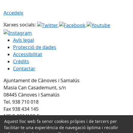
Accedeix
Xarxes socials:
Avís legal
Protecció de dades
Accessibilitat
Crèdits
Contactar
Ajuntament de Cànoves i Samalús
Masia Can Casademunt, s/n
08445 Cànoves i Samalús
Tel. 938 710 018
Fax 938 434 145
NIF P-0804100-F
Aquest lloc web fa servir cookies pròpies i de tercers per
Amb la col·laboració de:
facilitar-te una experiència de navegació òptima i recollir