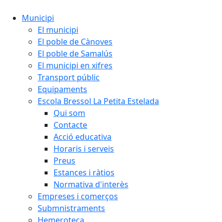
Municipi
El municipi
El poble de Cànoves
El poble de Samalús
El municipi en xifres
Transport públic
Equipaments
Escola Bressol La Petita Estelada
Qui som
Contacte
Acció educativa
Horaris i serveis
Preus
Estances i ràtios
Normativa d'interès
Empreses i comerços
Submnistraments
Hemeroteca