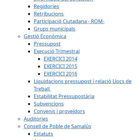
Regidories
Retribucions
Participació Ciutadana - ROM-
Grups municipals
Gestió Econòmica
Pressupost
Execució Trimestral
EXERCICI 2014
EXERCICI 2015
EXERCICI 2016
Liquidacions pressupost i relació Llocs de
Treball
Estabilitat Pressupostària
Subvencions
Convenis i proveïdors
Auditories
Consell de Poble de Samalús
Estatuts