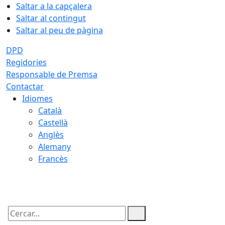
Saltar a la capçalera
Saltar al contingut
Saltar al peu de pàgina
DPD
Regidories
Responsable de Premsa
Contactar
Idiomes
Català
Castellà
Anglès
Alemany
Francès
06.08.2026 | 05:40
Cercar: