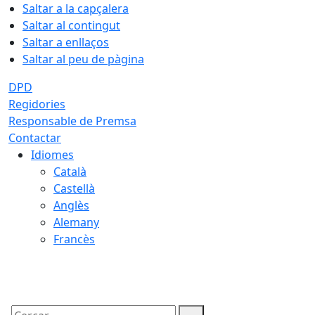
Saltar a la capçalera
Saltar al contingut
Saltar a enllaços
Saltar al peu de pàgina
DPD
Regidories
Responsable de Premsa
Contactar
Idiomes
Català
Castellà
Anglès
Alemany
Francès
08.08.2026 | 11:18