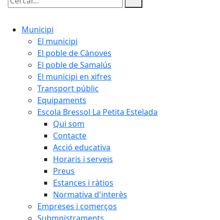
Cercar:
Municipi
El municipi
El poble de Cànoves
El poble de Samalús
El municipi en xifres
Transport públic
Equipaments
Escola Bressol La Petita Estelada
Qui som
Contacte
Acció educativa
Horaris i serveis
Preus
Estances i ràtios
Normativa d'interès
Empreses i comerços
Submnistraments