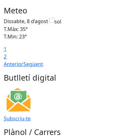
Meteo
Dissabte, 8 d’agost
D
T.Màx: 35°
T
T.Min: 23°
T
1
2
Anterior
Següent
Butlletí digital
Subscriu-te
Plànol / Carrers