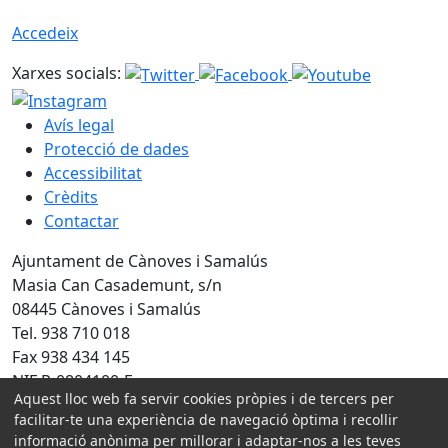
Accedeix
Xarxes socials:
Avís legal
Protecció de dades
Accessibilitat
Crèdits
Contactar
Ajuntament de Cànoves i Samalús
Masia Can Casademunt, s/n
08445 Cànoves i Samalús
Tel. 938 710 018
Fax 938 434 145
NIF P-0804100-F
Aquest lloc web fa servir cookies pròpies i de tercers per
facilitar-te una experiència de navegació òptima i recollir
Amb la col·laboració de:
informació anònima per millorar i adaptar-nos a les teves