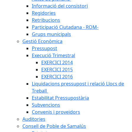
Informació del consistori
Regidories
Retribucions
Participació Ciutadana - ROM-
Grups municipals
Gestió Econòmica
Pressupost
Execució Trimestral
EXERCICI 2014
EXERCICI 2015
EXERCICI 2016
Liquidacions pressupost i relació Llocs de
Treball
Estabilitat Pressupostària
Subvencions
Convenis i proveïdors
Auditories
Consell de Poble de Samalús