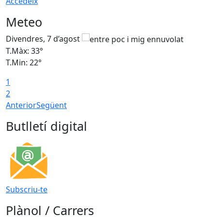
Accedeix
Meteo
Divendres, 7 d’agost
D
T.Màx: 33°
T
T.Min: 22°
T
1
2
Anterior
Següent
Butlletí digital
Subscriu-te
Plànol / Carrers