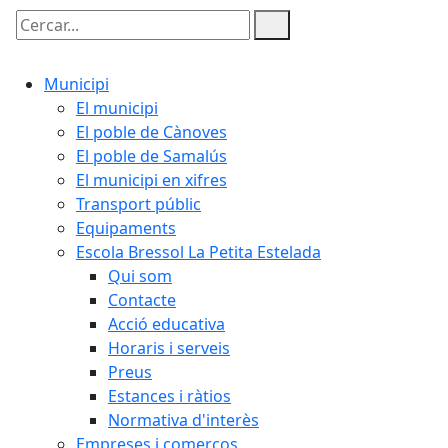
Cercar:
Municipi
El municipi
El poble de Cànoves
El poble de Samalús
El municipi en xifres
Transport públic
Equipaments
Escola Bressol La Petita Estelada
Qui som
Contacte
Acció educativa
Horaris i serveis
Preus
Estances i ràtios
Normativa d'interès
Empreses i comerços