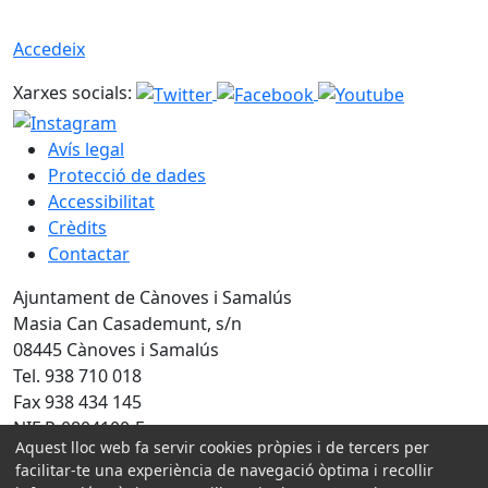
Accedeix
Xarxes socials:
Avís legal
Protecció de dades
Accessibilitat
Crèdits
Contactar
Ajuntament de Cànoves i Samalús
Masia Can Casademunt, s/n
08445 Cànoves i Samalús
Tel. 938 710 018
Fax 938 434 145
NIF P-0804100-F
Aquest lloc web fa servir cookies pròpies i de tercers per
facilitar-te una experiència de navegació òptima i recollir
Amb la col·laboració de: