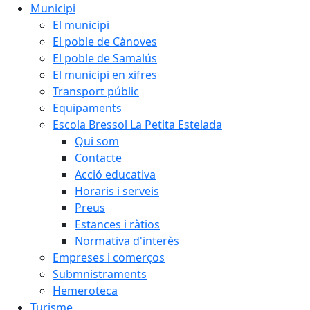
Municipi
El municipi
El poble de Cànoves
El poble de Samalús
El municipi en xifres
Transport públic
Equipaments
Escola Bressol La Petita Estelada
Qui som
Contacte
Acció educativa
Horaris i serveis
Preus
Estances i ràtios
Normativa d'interès
Empreses i comerços
Submnistraments
Hemeroteca
Turisme