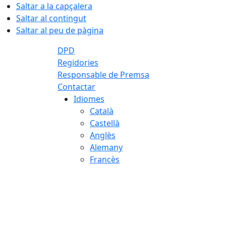
Saltar a la capçalera
Saltar al contingut
Saltar al peu de pàgina
DPD
Regidories
Responsable de Premsa
Contactar
Idiomes
Català
Castellà
Anglès
Alemany
Francès
06.08.2026 | 08:22