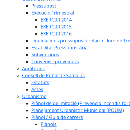
Pressupost
Execució Trimestral
EXERCICI 2014
EXERCICI 2015
EXERCICI 2016
Liquidacions pressupost i relació Llocs de Tr
Estabilitat Pressupostària
Subvencions
Convenis i proveïdors
Auditories
Consell de Poble de Samalús
Estatuts
Actes
Urbanisme
Plànol de delimitació (Prevenció incendis fore
Planejament Urbanístic Municipal (POUM)
Plànol / Guia de carrers
Plànols