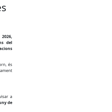
es
 2026,
ns del
acions
orn, és
tament
visar a
juny de