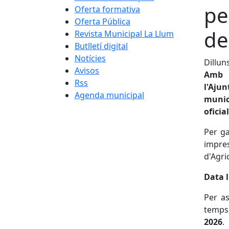
pe
Oferta formativa
Oferta Pública
de
Revista Municipal La Llum
Butlletí digital
Notícies
Dillun
Avisos
Amb m
Rss
l'Aju
Agenda municipal
munic
oficia
Per ga
impre
d'Agri
Data l
Per as
temps,
2026
.