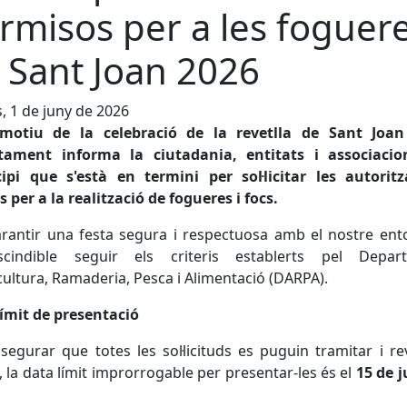
rmisos per a les foguer
 Sant Joan 2026
s, 1 de juny de 2026
otiu de la celebració de la revetlla de Sant Joan
ntament informa la ciutadania, entitats i associacio
ipi que s'està en termini per sol·licitar les autoritz
ls per a la realització de fogueres i focs.
rantir una festa segura i respectuosa amb el nostre ent
scindible seguir els criteris establerts pel Depar
cultura, Ramaderia, Pesca i Alimentació (DARPA).
ímit de presentació
segurar que totes les sol·licituds es puguin tramitar i re
 la data límit improrrogable per presentar-les és el
15 de 