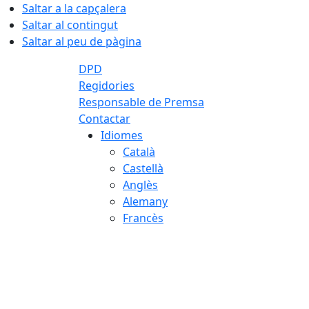
Saltar a la capçalera
Saltar al contingut
Saltar al peu de pàgina
DPD
Regidories
Responsable de Premsa
Contactar
Idiomes
Català
Castellà
Anglès
Alemany
Francès
06.08.2026 | 19:19