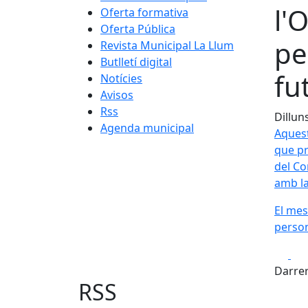
l'
Oferta formativa
Oferta Pública
pe
Revista Municipal La Llum
Butlletí digital
fu
Notícies
Avisos
Rss
Dillun
Agenda municipal
Aquest
que pr
del Co
amb la
El mes
person
Fa
Darrer
RSS