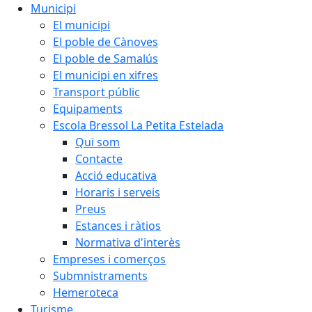
Municipi
El municipi
El poble de Cànoves
El poble de Samalús
El municipi en xifres
Transport públic
Equipaments
Escola Bressol La Petita Estelada
Qui som
Contacte
Acció educativa
Horaris i serveis
Preus
Estances i ràtios
Normativa d'interès
Empreses i comerços
Submnistraments
Hemeroteca
Turisme