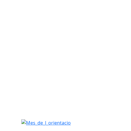
Mes_de_l_orientacio