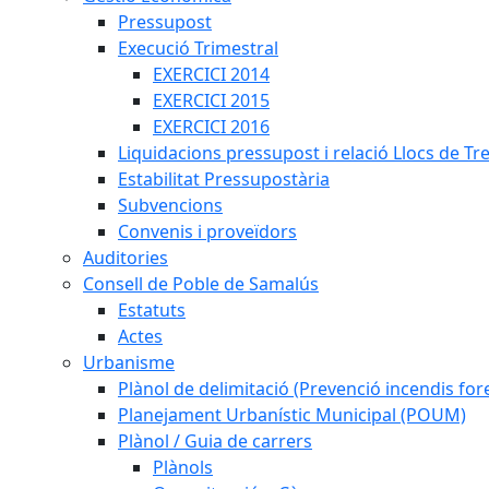
Pressupost
Execució Trimestral
EXERCICI 2014
EXERCICI 2015
EXERCICI 2016
Liquidacions pressupost i relació Llocs de Tr
Estabilitat Pressupostària
Subvencions
Convenis i proveïdors
Auditories
Consell de Poble de Samalús
Estatuts
Actes
Urbanisme
Plànol de delimitació (Prevenció incendis fore
Planejament Urbanístic Municipal (POUM)
Plànol / Guia de carrers
Plànols