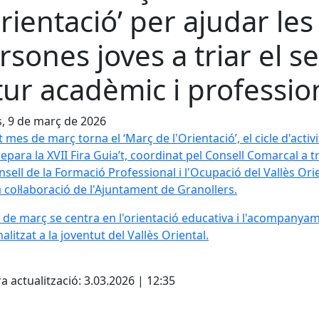
Orientació’ per ajudar les
rsones joves a triar el s
tur acadèmic i professio
s, 9 de març de 2026
 mes de març torna el ‘Març de l'Orientació’, el cicle d'activi
epara la XVII Fira Guia’t, coordinat pel Consell Comarcal a t
nsell de la Formació Professional i l'Ocupació del Vallès Orie
 col·laboració de l'Ajuntament de Granollers.
 de març se centra en l'orientació educativa i l'acompanya
alitzat a la joventut del Vallès Oriental.
cebook
X
a actualització: 3.03.2026 | 12:35