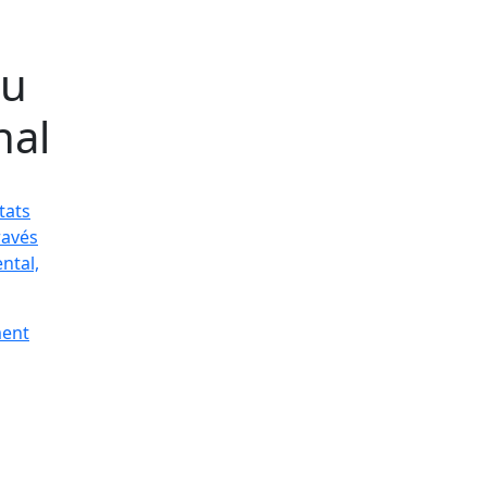
eu
nal
tats
ravés
ntal,
ment