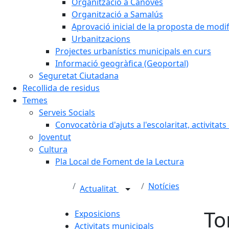
Organització a Cànoves
Organització a Samalús
Aprovació inicial de la proposta de mod
Urbanitzacions
Projectes urbanístics municipals en curs
Informació geogràfica (Geoportal)
Seguretat Ciutadana
Recollida de residus
Temes
Serveis Socials
Convocatòria d'ajuts a l'escolaritat, activitat
Joventut
Cultura
Pla Local de Foment de la Lectura
Notícies
Actualitat
To
Exposicions
Activitats municipals