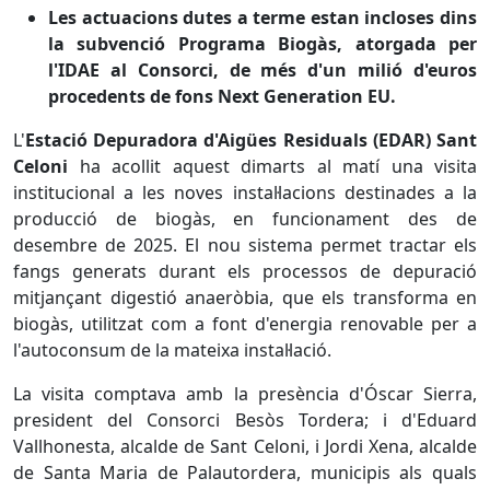
Les actuacions dutes a terme estan incloses dins
la subvenció Programa Biogàs, atorgada per
l'IDAE al Consorci, de més d'un milió d'euros
procedents de fons Next Generation EU.
L'
Estació Depuradora d'Aigües Residuals (EDAR) Sant
Celoni
ha acollit aquest dimarts al matí una visita
institucional a les noves instal·lacions destinades a la
producció de biogàs, en funcionament des de
desembre de 2025. El nou sistema permet tractar els
fangs generats durant els processos de depuració
mitjançant digestió anaeròbia, que els transforma en
biogàs, utilitzat com a font d'energia renovable per a
l'autoconsum de la mateixa instal·lació.
La visita comptava amb la presència d'Óscar Sierra,
president del Consorci Besòs Tordera; i d'Eduard
Vallhonesta, alcalde de Sant Celoni, i Jordi Xena, alcalde
de Santa Maria de Palautordera, municipis als quals