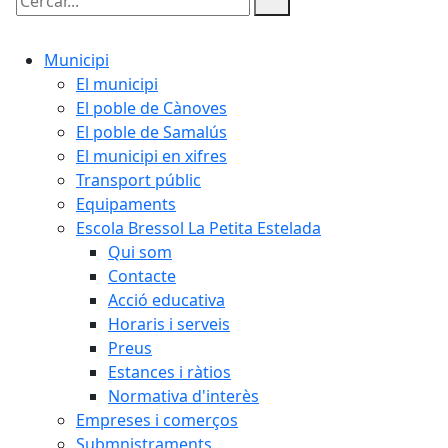
Cercar:
Municipi
El municipi
El poble de Cànoves
El poble de Samalús
El municipi en xifres
Transport públic
Equipaments
Escola Bressol La Petita Estelada
Qui som
Contacte
Acció educativa
Horaris i serveis
Preus
Estances i ràtios
Normativa d'interès
Empreses i comerços
Submnistraments