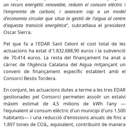
un recurs energètic renovable, reduïm el consum elèctric i
l'empremta de carboni, i avancem cap a un model
d'economia circular que situa la gestió de l'aigua al centre
d'aquesta transició energètica
”, subratllava el president
Oscar Sierra.
Pel que fa a l'EDAR Sant Celoni el cost total de les
actuacions ha estat d'1.832.688,90 euros i la subvenció
de 70.414 euros. La resta del finançament ha anat a
càrrec de l'Agència Catalana del Aigua mitjançant un
conveni de finançament específic establert amb el
Consorci Besòs Tordera.
En conjunt, les actuacions dutes a terme a les tres EDAR
gestionades pel Consorci permeten assolir un estalvi
màxim estimat de 4,5 milions de kWh l'any —
l'equivalent al consum elèctric d'un municipi d'uns 1.500
habitants— i una reducció d'emissions anuals de fins a
1.897 tones de COâ‚‚ equivalent, contribuint de manera