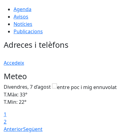
Agenda
Avisos
Notícies
Publicacions
Adreces i telèfons
Accedeix
Meteo
Divendres, 7 d’agost
D
T.Màx: 33°
T
T.Min: 22°
T
1
2
Anterior
Següent