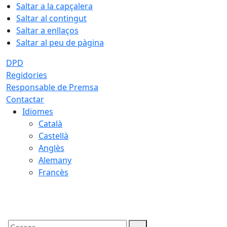
Saltar a la capçalera
Saltar al contingut
Saltar a enllaços
Saltar al peu de pàgina
DPD
Regidories
Responsable de Premsa
Contactar
Idiomes
Català
Castellà
Anglès
Alemany
Francès
07.08.2026 | 04:22