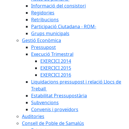
Informació del consistori
Regidories
Retribucions
Participació Ciutadana - ROM-
Grups municipals
Gestió Econòmica
Pressupost
Execució Trimestral
EXERCICI 2014
EXERCICI 2015
EXERCICI 2016
Liquidacions pressupost i relació Llocs de
Treball
Estabilitat Pressupostària
Subvencions
Convenis i proveïdors
Auditories
Consell de Poble de Samalús