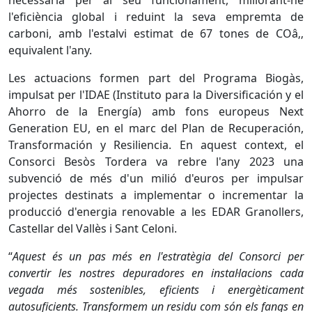
necessària per al seu funcionament, millorant-ne
l'eficiència global i reduint la seva empremta de
carboni, amb l'estalvi estimat de 67 tones de COâ‚‚
equivalent l'any.
Les actuacions formen part del Programa Biogàs,
impulsat per l'IDAE (Instituto para la Diversificación y el
Ahorro de la Energía) amb fons europeus Next
Generation EU, en el marc del Plan de Recuperación,
Transformación y Resiliencia. En aquest context, el
Consorci Besòs Tordera va rebre l'any 2023 una
subvenció de més d'un milió d'euros per impulsar
projectes destinats a implementar o incrementar la
producció d'energia renovable a les EDAR Granollers,
Castellar del Vallès i Sant Celoni.
“
Aquest és un pas més en l'estratègia del Consorci per
convertir les nostres depuradores en instal·lacions cada
vegada més sostenibles, eficients i energèticament
autosuficients. Transformem un residu com són els fangs en