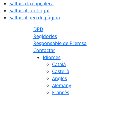
Saltar a la capçalera
Saltar al contingut
Saltar al peu de pàgina
DPD
Regidories
Responsable de Premsa
Contactar
Idiomes
Català
Castellà
Anglès
Alemany
Francès
07.08.2026 | 11:27