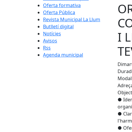
OR
Oferta formativa
Oferta Pública
CO
Revista Municipal La Llum
Butlletí digital
I 
Notícies
Avisos
TE
Rss
Agenda municipal
Dimart
Durada
Modali
Adreç
Object
● Iden
organi
● Clari
l'harm
● Ofer