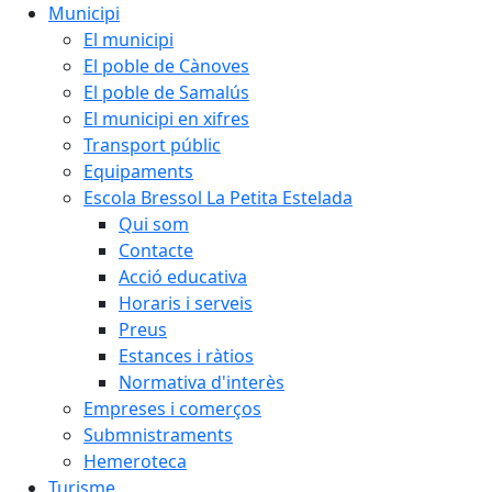
Municipi
El municipi
El poble de Cànoves
El poble de Samalús
El municipi en xifres
Transport públic
Equipaments
Escola Bressol La Petita Estelada
Qui som
Contacte
Acció educativa
Horaris i serveis
Preus
Estances i ràtios
Normativa d'interès
Empreses i comerços
Submnistraments
Hemeroteca
Turisme