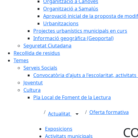
Organització a Cànoves
Organització a Samalús
Aprovació inicial de la proposta de mod
Urbanitzacions
Projectes urbanístics municipals en curs
Informació geogràfica (Geoportal)
Seguretat Ciutadana
Recollida de residus
Temes
Serveis Socials
Convocatòria d'ajuts a l'escolaritat, activitat
Joventut
Cultura
Pla Local de Foment de la Lectura
Oferta formativa
Actualitat
CO
Exposicions
Activitats municipals