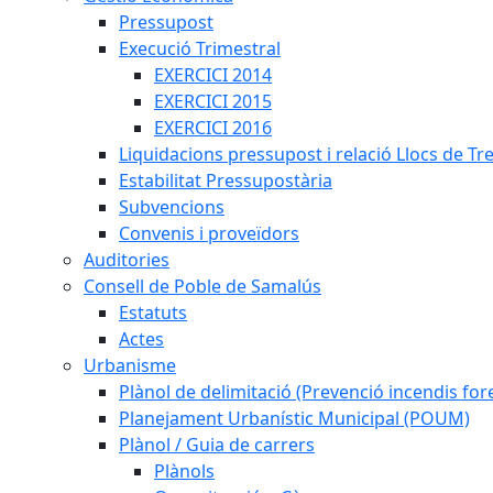
Pressupost
Execució Trimestral
EXERCICI 2014
EXERCICI 2015
EXERCICI 2016
Liquidacions pressupost i relació Llocs de Tr
Estabilitat Pressupostària
Subvencions
Convenis i proveïdors
Auditories
Consell de Poble de Samalús
Estatuts
Actes
Urbanisme
Plànol de delimitació (Prevenció incendis fore
Planejament Urbanístic Municipal (POUM)
Plànol / Guia de carrers
Plànols